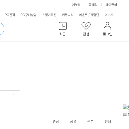
에누리
몰테일
메이크샵
서
PC견적
PC구매상담
쇼핑기획전
커뮤니티
이벤트
/
체험단
더보기
비
검
색
최근
관심
로그인
스
관심
공유
신고
인쇄