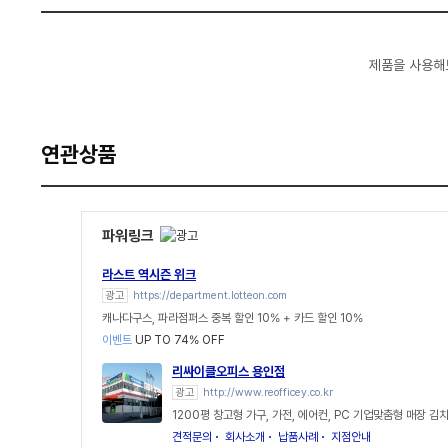
제품을 사용해
연관상품
파워링크
라스트 역시즌 위크
광고
https://department.lotteon.com
캐나다구스, 파라점퍼스 중복 할인 10% + 카드 할인 10%
이벤트
UP TO 74% OFF
리싸이클오피스 용인점
광고
http://www.reofficey.co.kr
1200평 창고형 가구, 가전, 에어컨, PC 기업맞춤형 매장 
견적문의
회사소개
납품사례
지점안내