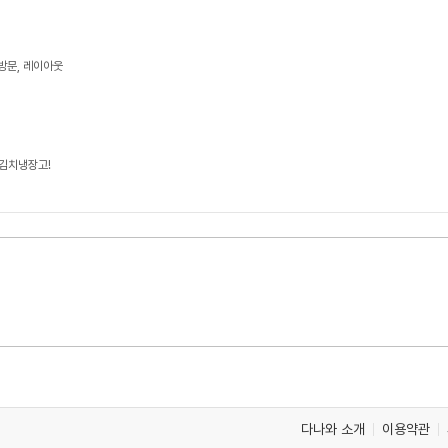
료방문, 레이아웃
 김치냉장고!
다나와 소개
이용약관