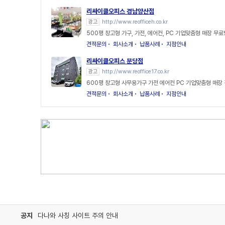
리싸이클오피스 경남양산점
광고
http://www.reofficeh.co.kr
500평 창고형 가구, 가전, 에어컨, PC 기업맞춤형 매장 무
견적문의
회사소개
납품사례
지점안내
리싸이클오피스 분당점
광고
http://www.reoffice17.co.kr
600평 창고형 사무용가구 가전 에어컨 PC 기업맞춤형 매장
견적문의
회사소개
납품사례
지점안내
공지
다나와 사칭 사이트 주의 안내