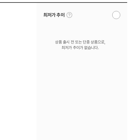
툴
최저가 추이
알
팁
림
보
받
기
기
상품 출시 전 또는 단종 상품으로,
최저가 추이가 없습니다.