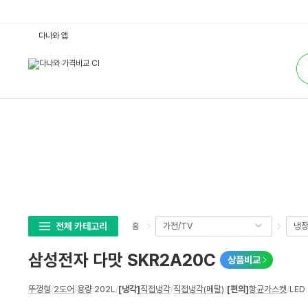
삼
다나와 앱
성
전
통
자
합
다
검
맛
색
S
K
R
2
A
2
0
C
:
다
나
와
가
격
비
전체 카테고리
가전/TV
냉장
홈
교
삼성전자 다맛 SKR2A20C
상품비교
상
뚜껑형
/
2도어
/
용량
:
202L
/
[냉각]
직접냉각
/
직접냉각(메탈)
/
[편의]
항균가스켓
/
LED
세
스