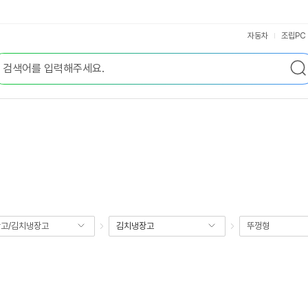
자동차
조립PC
고/김치냉장고
김치냉장고
뚜껑형