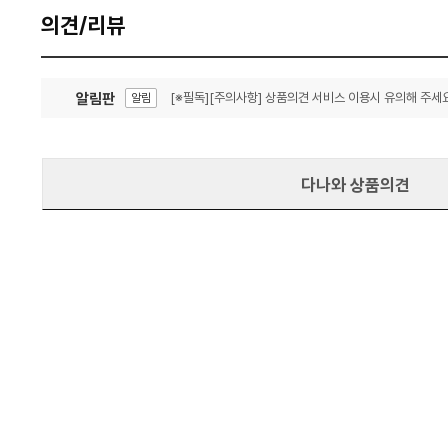
의견/리뷰
알림판
[※필독][주의사항] 상품의견 서비스 이용시 유의해 주세요
알림
잦은 오류, PC속도 잡자! PC안정화 위해 이건 꼭!
알림
다나와 상품의견