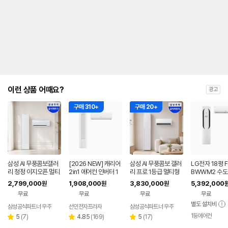
내
를
나
타
내
는
표
입
니
다.
이런 상품 어때요?
광고
구매 310+
구매 20+
삼성 AI 무풍콤보갤러
[2026 NEW] 캐리어
삼성 AI 무풍콤보 갤러
LG전자 18평 F
리 청정 이지오픈 멀티
2in1 에어컨 인버터 1
리 프로 1등급 멀티형
BWWM2 수도
형 에어컨 AF80F17D
등급 멀티형 wifi 17평
에어컨 AF90H17D3
본설치 포함 투
2,799,000
1,908,000
3,830,000
5,392,000
원
원
원
22WRS 기본설치포
+6평 투인원 전국 설
8ERS 기본설치포함
어컨
무료
무료
무료
무료
함
치비포함
별도 설치비
삼성공식파트너 우주
선인전자프라자
삼성공식파트너 우주
1등에어컨
리
리
리
5
(
7
)
4.85
(
169
)
5
(
17
)
별
별
별
뷰
뷰
뷰