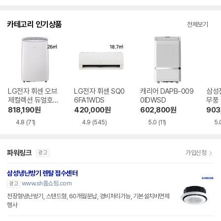
점
점
점
수
수
수
카테고리 인기상품
전체보기
LG전자 휘센 오브
LG전자 휘센 SQ0
캐리어 DAPB-009
삼성
제컬렉션 듀얼호스
6FA1WDS
0IDWSD
무풍
PQ08FDWBS
06C
818,190
원
420,000
원
602,800
원
903
4.8
(71)
4.9
(545)
5.0
(11)
5.
파워링크
가입신청
광고
삼성냉난방기 렌탈 접수센터
www.sh홈쇼핑.com
광고
천장형냉난방기, 스탠드형, 60개월분납, 경비처리가능, 기본설치비면제
행사