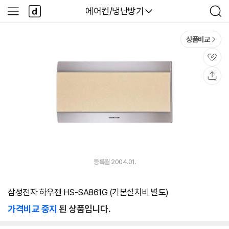
본문 바로가기
다
다나와
에어컨/냉난방기
사
검
나
이
색
와
드
메
메
상품비교
인
뉴
관
심
공
유
등록월 2004.01.
삼성전자 하우젠 HS-SA861G (기본설치비 별도)
가격비교 중지
된 상품입니다.