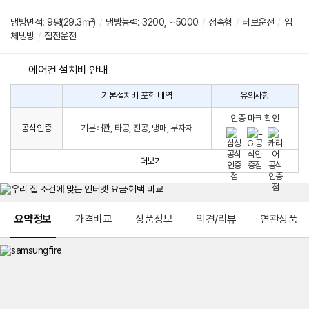
냉방면적
:
9평(29.3㎡)
/
냉방능력
:
3200
,
~5000
/
정속형
/
터보운전
/
입
체냉방
/
절전운전
에어컨 설치비 안내
기본설치비 포함 내역
유의사항
에
에
어
인증 마크 확인
컨
어
공식인증
기본배관, 타공, 진공, 냉매, 부자재
설
컨
치
구
비
매
더보기
시
발
생
되
메뉴 네비게이션
는
요약정보
가격비교
상품정보
의견/리뷰
연관상품
설
치
비
에
대
한
안