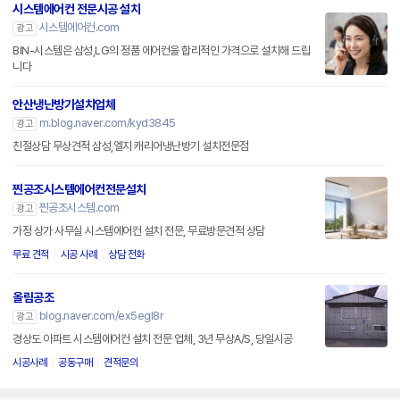
시스템에어컨 전문시공 설치
시스템에어컨.com
광고
BIN-시스템은 삼성,LG의 정품 에어컨을 합리적인 가격으로 설치해 드립
니다
안산냉난방기설치업체
m.blog.naver.com/kyd3845
광고
친절상담 무상견적 삼성,엘지 캐리어냉난방기 설치전문점
찐공조시스템에어컨전문설치
찐공조시스템.com
광고
가정 상가 사무실 시스템에어컨 설치 전문, 무료방문견적 상담
무료 견적
시공 사례
상담 전화
올림공조
blog.naver.com/ex5egl8r
광고
경상도 아파트 시스템에어컨 설치 전문 업체, 3년 무상A/S, 당일시공
시공사례
공동구매
견적문의