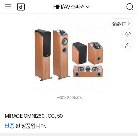
본문 바로가기
다
다나와
HIFI/AV스피커
사
검
나
이
색
와
드
메
메
상품비교
인
뉴
관
심
공
유
등록월 2005.07.
MIRAGE OMNI260 , CC, 50
단종
된 상품입니다.