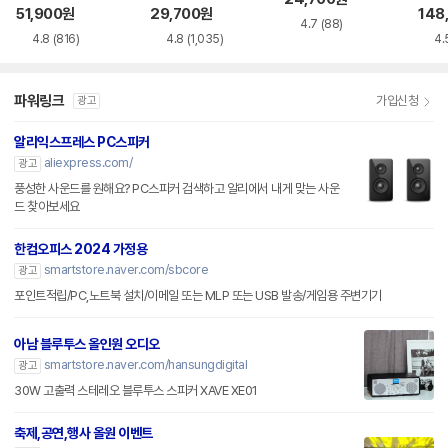
51,900
원
29,700
원
148
4.7
(88)
4.8
(816)
4.8
(1,035)
4.
파워링크
가입신청
광고
알리익스프레스 PC스피커
aliexpress.com/
광고
풍성한 사운드를 원해요? PC스피커 검색하고 알리에서 내게 맞는 사운
드 찾아보세요
한컴오피스 2024 가정용
smartstore.naver.com/sbcore
광고
포인트적립/PC,노트북 설치/이메일 또는 MLP 또는 USB 발송/게임용 주변기기
아남 블루투스 올인원 오디오
smartstore.naver.com/hansungdigital
광고
30W 고출력 스테레오 블루투스 스피커 XAVE XE01
축제,공연,행사 올원 이벤트