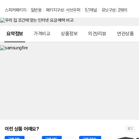
스피커패키지
/
일반용
/
패키지구성:
서브우퍼
/
5.1채널
/
유닛구성
:
2웨이
메뉴 네비게이션
요약정보
가격비교
상품정보
의견/리뷰
연관상품
이런 상품 어때요?
광고