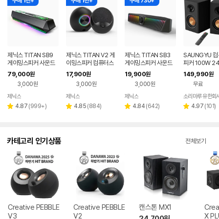
구매 1천+
구매 1천+
구매 730+
제닉스 TITAN SB9
제닉스 TITAN V2 게
제닉스 TITAN SB3
SAUNGYU 
게이밍스피커 사운드
이밍스피커 컴퓨터스
게이밍스피커 사운드
피커 100W 24
바 컴퓨터스피커
피커
바 컴퓨터스피커
디오 2채널 PC
79,000
17,900
19,900
149,990
원
원
원
원
블루투스 연결
3,000원
3,000원
3,000원
무료
제닉스
제닉스
제닉스
소리마루 유한회
네이버
네이버
네이버
페이
페이
페이
리
리
리
리
4.87
(
999+
)
4.85
(
884
)
4.84
(
642
)
4.97
(
101
)
별
별
별
별
뷰
뷰
뷰
뷰
점
점
점
점
수
수
수
수
카테고리 인기상품
전체보기
Creative PEBBLE
Creative PEBBLE
캔스톤 MX1
Crea
V3
V2
X P
24,700
원