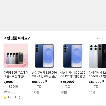
제
안
내
및
유
지
해
야
되
는
이런 상품 어때요?
광고
대
략
적
인
기
간
을
안
내
갤럭시 S25 울트라 대
삼성 갤럭시 S25 256
삼성 갤럭시 S25 256
삼성 갤럭시 S2
를
여 콘서트 장기 단기
GB KT 번호이동 완납
GB KT 기기변경 완납
256GB KT 
80요금제
완납 80요금제
나
7,000
655,000
655,000
653,000
원
원
원
원
타
3,500원
무료
무료
무료
내
는
주식회사 폰빌리지
아라몰
아라몰
아라몰
네이버
표
페이
리
4.98
(
183
)
별
입
뷰
점
니
수