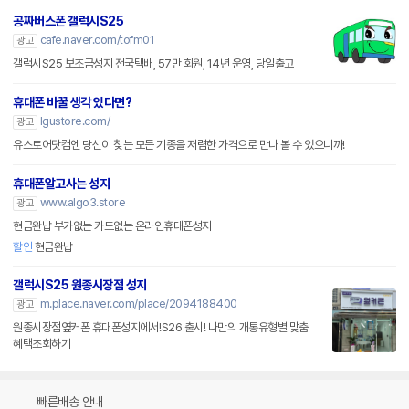
공짜버스폰 갤럭시S25
cafe.naver.com/tofm01
광고
갤럭시S25 보조금성지 전국택배, 57만 회원, 14년 운영, 당일출고
휴대폰 바꿀 생각 있다면?
lgustore.com/
광고
유스토어닷컴엔 당신이 찾는 모든 기종을 저렴한 가격으로 만나 볼 수 있으니까!
휴대폰알고사는 성지
www.algo3.store
광고
현금완납 부가없는 카드없는 온라인휴대폰성지
할인
현금완납
갤럭시S25 원종시장점 성지
m.place.naver.com/place/2094188400
광고
원종시장점옆커폰 휴대폰성지에서!S26 출시! 나만의 개통유형별 맞춤
혜택조회하기
빠른배송 안내