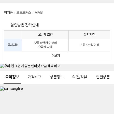
피처폰
/
오토포커스
/
MMS
할인방법 간략안내
요금제 조건
유지기간
통
통
신
보통 5만원 이상의
사
신
공시지원
보통 6개월 이상
요금제 사용
할
사
인
공
더보기
방
시
법
지
원
및
메뉴 네비게이션
선
요약정보
가격비교
상품정보
의견/리뷰
연관상품
택
약
정
주
적
용
요
금