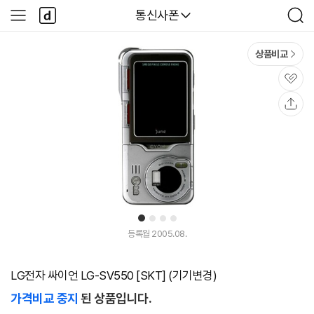
본문 바로가기
다
다나와
통신사폰
사
검
나
이
색
와
드
메
메
상품비교
인
뉴
관
심
공
유
1
2
3
4
등록월 2005.08.
LG전자 싸이언 LG-SV550 [SKT] (기기변경)
가격비교 중지
된 상품입니다.