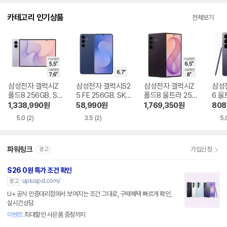
다.
카테고리 인기상품
전체보기
삼성전자 갤럭시Z
삼성전자 갤럭시S2
삼성전자 갤럭시Z
삼성
폴드8 256GB, SK
5 FE 256GB, SKT
폴드8 울트라 256
6 울
T 기기변경 완납
기기변경 완납
GB, SKT 기기변경
SKT
1,338,990
원
58,990
원
1,769,350
원
808
완납
5.0
(2)
3.5
(2)
5.
파워링크
가입신청
광고
S26 0원 특가 조건 확인
upluspd.com/
광고
U+ 공식 인증대리점에서 보여지는 조건 그대로, 구매혜택 빠르게 확인,
실시간상담
이벤트
최대할인 사은품 증정까지