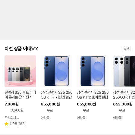
제
안
내
및
유
지
해
야
되
는
이런 상품 어때요?
광고
대
략
적
인
기
간
을
안
내
갤럭시 S25 울트라 대
삼성 갤럭시 S25 256
삼성 갤럭시 S25 256
삼성 갤럭시 S2
를
여 콘서트 장기 단기
GB KT 기기변경 완납
GB KT 번호이동 완납
256GB KT 
80요금제
완납 80요금제
나
7,000
655,000
655,000
653,000
원
원
원
원
타
3,500원
무료
무료
무료
내
는
주식회사 폰빌리지
아라몰
아라몰
아라몰
네이버
표
페이
리
4.98
(
183
)
별
입
뷰
점
니
수