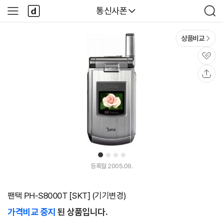
본문 바로가기
다
다나와
통신사폰
사
검
나
이
색
와
드
메
메
상품비교
인
뉴
관
심
공
유
1
2
3
4
등록월 2005.09.
팬택 PH-S8000T [SKT] (기기변경)
가격비교 중지
된 상품입니다.