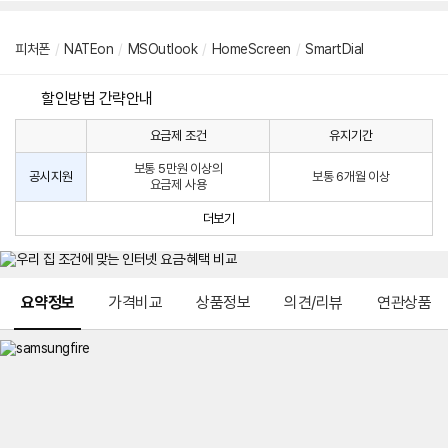
피처폰
/
NATEon
/
MSOutlook
/
HomeScreen
/
SmartDial
할인방법 간략안내
요금제 조건
유지기간
통
통
신
보통 5만원 이상의
사
신
공시지원
보통 6개월 이상
요금제 사용
할
사
인
공
더보기
방
시
법
지
원
및
메뉴 네비게이션
선
요약정보
가격비교
상품정보
의견/리뷰
연관상품
택
약
정
주
적
용
요
금