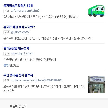
공짜버스폰 갤럭시S25
cafe.naver.com/tofm01
광고
갤럭시S25 보조금성지 전국택배, 57만 회원, 14년 운영, 당일출고
휴대폰 바꿀 생각 있다면?
lgustore.com/
광고
유스토어닷컴엔 당신이 찾는 모든 기종을 저렴한 가격으로 만나 볼 수 있으니까!
휴대폰알고사는 성지
www.algo3.store
광고
현금완납 부가없는 카드없는 온라인휴대폰성지
할인
현금완납
부천 휴대폰 성지 갤럭시
m.place.naver.com/place/2094188400
광고
오정구 대표 휴대폰성지, 인터넷+TV 지원금 타매장 비교환영! 네이버 카
페75만명
빠른배송 안내