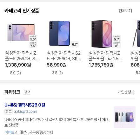
다.
카테고리 인기상품
전체보기
삼성전자 갤럭시Z
삼성전자 갤럭시S2
삼성전자 갤럭시Z
삼성
폴드8 256GB, SK
5 FE 256GB, SKT
폴드8 울트라 256
6 울
T 기기변경 완납
기기변경 완납
GB, SKT 기기변경
SKT
1,338,990
원
58,990
원
1,765,750
원
808
완납
5.0
(2)
3.5
(2)
5.
파워링크
가입신청
광고
U+폰당 갤럭시S26 0원
upluspd.com/
광고
U플러스 공식대리점 폰당에서 갤럭시S26 0원 특가 프로모션 혜택 이벤
트 진행중
이벤트
최대할인 사은품 증정까지