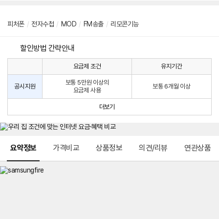
피처폰
/
전자수첩
/
MOD
/
FM송출
/
리모콘기능
할인방법 간략안내
요금제 조건
유지기간
통
통
신
보통 5만원 이상의
사
신
공시지원
보통 6개월 이상
요금제 사용
할
사
인
공
더보기
방
시
법
지
원
및
메뉴 네비게이션
선
요약정보
가격비교
상품정보
의견/리뷰
연관상품
택
약
정
주
적
용
요
금