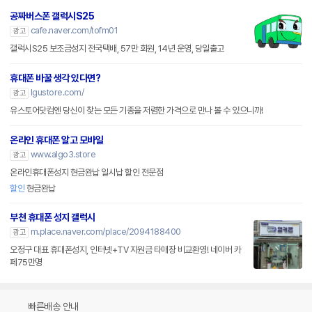
공짜버스폰 갤럭시S25
cafe.naver.com/tofm01
광고
갤럭시S25 보조금성지 전국택배, 57만 회원, 14년 운영, 당일출고
휴대폰 바꿀 생각 있다면?
lgustore.com/
광고
유스토어닷컴엔 당신이 찾는 모든 기종을 저렴한 가격으로 만나 볼 수 있으니까!
온라인 휴대폰 알고 모바일
www.algo3.store
광고
온라인휴대폰성지 현금완납 일시납 할인 전문점
할인
현금완납
부천 휴대폰 성지 갤럭시
m.place.naver.com/place/2094188400
광고
오정구 대표 휴대폰성지, 인터넷+TV 지원금 타매장 비교환영! 네이버 카
페75만명
빠른배송 안내