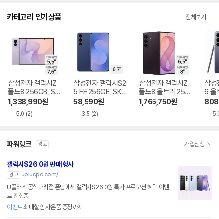
다.
카테고리 인기상품
전체보기
삼성전자 갤럭시Z
삼성전자 갤럭시S2
삼성전자 갤럭시Z
삼성
폴드8 256GB, SK
5 FE 256GB, SKT
폴드8 울트라 256
6 울
T 기기변경 완납
기기변경 완납
GB, SKT 기기변경
SKT
1,338,990
원
58,990
원
1,765,750
원
808
완납
5.0
(2)
3.5
(2)
5.
파워링크
가입신청
광고
갤럭시S26 0원 판매 행사
upluspd.com/
광고
U플러스 공식대리점 폰당에서 갤럭시S26 0원 특가 프로모션 혜택 이벤
트 진행중
이벤트
최대할인 사은품 증정까지