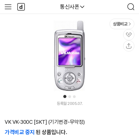
본문 바로가기
다
다나와
통신사폰
사
검
나
이
색
와
드
메
메
상품비교
인
뉴
관
심
공
유
1
2
3
등록월 2005.07.
VK VK-300C [SKT] (기기변경-무약정)
가격비교 중지
된 상품입니다.