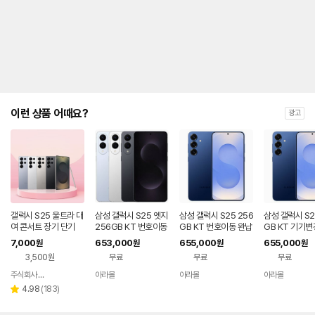
제
안
내
및
유
지
해
야
되
는
이런 상품 어때요?
광고
대
략
적
인
기
간
을
안
내
갤럭시 S25 울트라 대
삼성 갤럭시 S25 엣지
삼성 갤럭시 S25 256
삼성 갤럭시 S2
를
여 콘서트 장기 단기
256GB KT 번호이동
GB KT 번호이동 완납
GB KT 기기변
완납 80요금제
80요금제
나
7,000
653,000
655,000
655,000
원
원
원
원
타
3,500원
무료
무료
무료
내
는
주식회사 폰빌리지
아라몰
아라몰
아라몰
네이버
표
페이
리
4.98
(
183
)
별
입
뷰
점
니
수