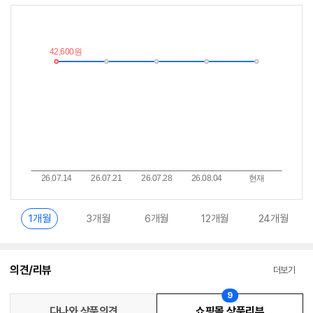
최
알
저
림
가
받
추
는
이
중
란?
1개월
3개월
6개월
12개월
24개월
의견/리뷰
더보기
9
다나와 상품의견
쇼핑몰 상품리뷰