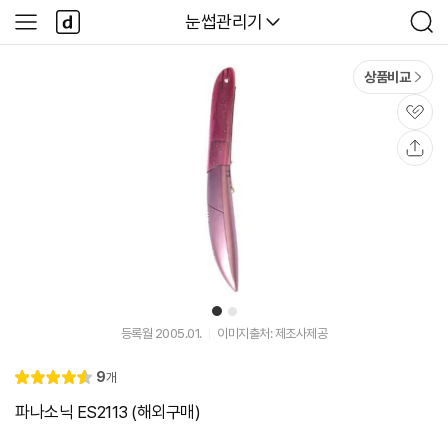
본문 바로가기
다
다나와
눈썹관리기
사
검
나
이
색
와
드
메
메
상품비교
인
뉴
관
심
공
유
1
2
등록월 2005.01.
이미지출처: 제조사제공
리
9
개
별
4.
뷰
점
6
파나소닉 ES2113 (해외구매)