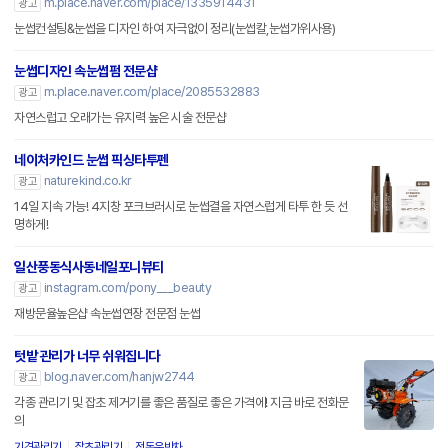
m.place.naver.com/place/1335914431
광고
눈썹컨설팅&눈썹을 디자인 하여 자극없이 정리(눈썹칼,눈썹가위사용)
눈썹디자인 속눈썹펌 전문샵
m.place.naver.com/place/2085532883
광고
자연스럽고 오래가는 유지력 높은 시술 전문샵
네이처카인드 눈썹 픽싱타투펜
naturekind.co.kr
광고
14일 지속 가능! 4지창 포크브러시로 눈썹결을 자연스럽게 타투 한 듯 선
명하게!
일산풍동식사동네일포니뷰티
instagram.com/pony___beauty
광고
재방문율높은샵 속눈썹연장 전문점 눈썹
텃밭 관리가 너무 쉬워집니다
blog.naver.com/hanjw2744
광고
각종 관리기 및 잡초 제거기를 좋은 품질로 좋은 가격에! 지금 바로 전화문
의
기경관리기
잡초관리기
전동운반차