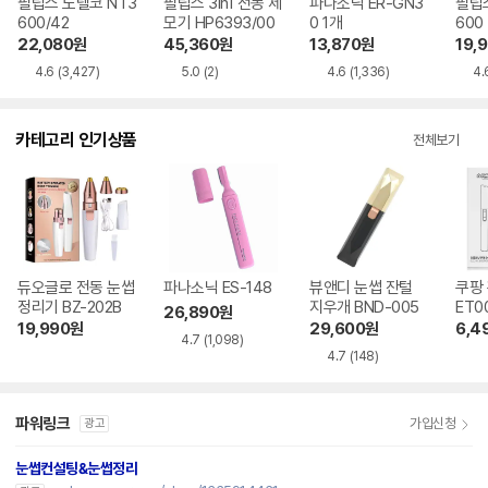
필립스 노렐코 NT3
필립스 3in1 전동 제
파나소닉 ER-GN3
필립스
600/42
모기 HP6393/00
0 1개
600
22,080
원
45,360
원
13,870
원
19,
4.6
(3,427)
5.0
(2)
4.6
(1,336)
4.
카테고리 인기상품
전체보기
듀오글로 전동 눈썹
파나소닉 ES-148
뷰앤디 눈썹 잔털
쿠팡 
정리기 BZ-202B
지우개 BND-005
ET0
26,890
원
19,990
원
29,600
원
6,4
4.7
(1,098)
4.7
(148)
파워링크
가입신청
광고
눈썹컨설팅&눈썹정리