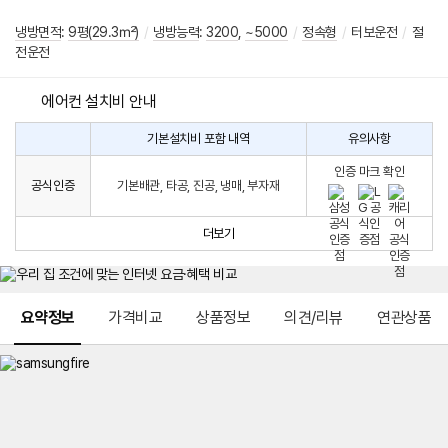
냉방면적
:
9평(29.3㎡)
/
냉방능력
:
3200
,
~5000
/
정속형
/
터보운전
/
절
전운전
에어컨 설치비 안내
기본설치비 포함 내역
유의사항
에
에
어
인증 마크 확인
컨
어
공식인증
기본배관, 타공, 진공, 냉매, 부자재
설
컨
치
구
비
매
더보기
시
발
생
되
메뉴 네비게이션
는
요약정보
가격비교
상품정보
의견/리뷰
연관상품
설
치
비
에
대
한
안