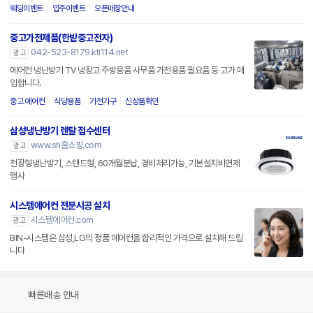
웨딩이벤트
입주이벤트
오픈매장안내
중고가전제품(한밭중고전자)
042-523-8179.kti114.net
광고
에어컨 냉난방기 TV 냉장고 주방용품 사무품 가전용품 필요품 등 고가 매
입합니다.
중고 에어컨
식당용품
가전가구
신상품확인
삼성냉난방기 렌탈 접수센터
www.sh홈쇼핑.com
광고
천장형냉난방기, 스탠드형, 60개월분납, 경비처리가능, 기본설치비면제
행사
시스템에어컨 전문시공 설치
시스템에어컨.com
광고
BIN-시스템은 삼성,LG의 정품 에어컨을 합리적인 가격으로 설치해 드립
니다
빠른배송 안내