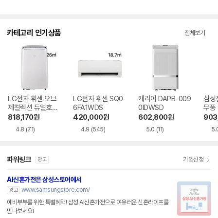
점
점
점
수
수
수
카테고리 인기상품
전체보기
LG전자 휘센 오브
LG전자 휘센 SQ0
캐리어 DAPB-009
삼성
제컬렉션 듀얼호스
6FA1WDS
0IDWSD
무풍
PQ08FDWBS
06C
818,170
원
420,000
원
602,800
원
903
4.8
(71)
4.9
(545)
5.0
(11)
5.
파워링크
가입신청
광고
AI신혼가전은 삼성스토어에서
www.samsungstore.com/
광고
예비부부를 위한 특별혜택! 삼성 AI신혼가전으로 여유러운 신혼라이프를
만나보세요!