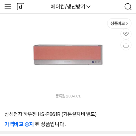
본문 바로가기
다
다나와
에어컨/냉난방기
사
검
나
이
색
와
드
메
메
상품비교
인
뉴
관
심
공
유
등록월 2004.01.
삼성전자 하우젠 HS-P861R (기본설치비 별도)
가격비교 중지
된 상품입니다.