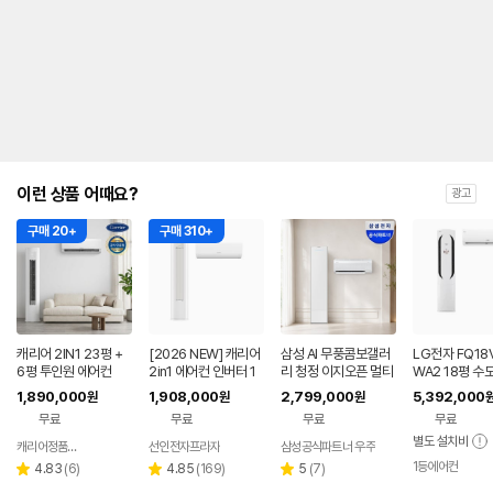
내
를
나
타
내
는
표
입
니
다.
이런 상품 어때요?
광고
구매 20+
구매 310+
캐리어 2IN1 23평 +
[2026 NEW] 캐리어
삼성 AI 무풍콤보갤러
LG전자 FQ18
6평 투인원 에어컨
2in1 에어컨 인버터 1
리 청정 이지오픈 멀티
WA2 18평 수
등급 멀티형 wifi 17평
형 에어컨 AF80F17D
본설치 포함 투
1,890,000
1,908,000
2,799,000
5,392,000
원
원
원
+6평 투인원 전국 설
22WRS 기본설치포
어컨
무료
무료
무료
무료
치비포함
함
별도 설치비
캐리어정품인증점
선인전자프라자
삼성공식파트너 우주
네이버
페이
1등에어컨
리
리
리
4.83
(
6
)
4.85
(
169
)
5
(
7
)
별
별
별
뷰
뷰
뷰