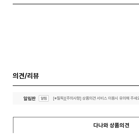
의견/리뷰
알림판
[※필독][주의사항] 상품의견 서비스 이용시 유의해 주세요
알림
잦은 오류, PC속도 잡자! PC안정화 위해 이건 꼭!
알림
다나와 상품의견