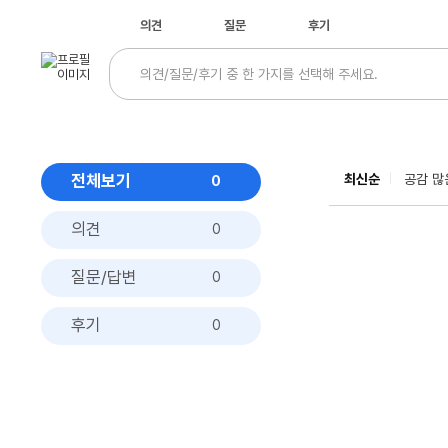
의견
질문
후기
전체보기
최신순
공감 많
0
의견
0
질문/답변
0
후기
0