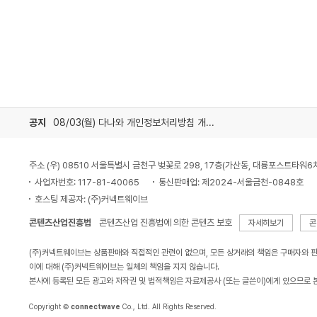
공지
08/03(월) 다나와 개인정보처리방침 개정 안내
주소 (우) 08510 서울특별시 금천구 벚꽃로 298, 17층(가산동, 대륭포스트타워6
사업자번호: 117-81-40065
통신판매업: 제2024-서울금천-0848호
호스팅 제공자: (주)커넥트웨이브
콘텐츠산업진흥법
콘텐츠산업 진흥법에 의한 콘텐츠 보호
자세히보기
콘
(주)커넥트웨이브는 상품판매와 직접적인 관련이 없으며, 모든 상거래의 책임은 구매자와 
이에 대해 (주)커넥트웨이브는 일체의 책임을 지지 않습니다.
본사에 등록된 모든 광고와 저작권 및 법적책임은 자료제공사 (또는 글쓴이)에게 있으므로 
Copyright ©
connectwave
Co., Ltd. All Rights Reserved.