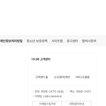
개인정보처리방침
청소년 보호정책
사이트맵
광고센터
협력사문의
다나와 고객센터
고객센터 홈
신고/문의/제안
서비스도움말
전화: 1688-2470 (유료)
팩스: 1688-2451
이메일: cs@cowave.kr
이메일수집거부
ARS문의안내