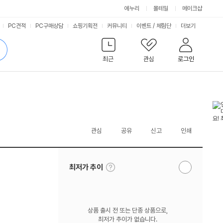
에누리
몰테일
메이크샵
서
PC견적
PC구매상담
쇼핑기획전
커뮤니티
이벤트
/
체험단
더보기
비
검
색
최근
관심
로그인
스
관심
공유
신고
인쇄
툴
최저가 추이
알
팁
림
보
받
기
기
상품 출시 전 또는 단종 상품으로,
최저가 추이가 없습니다.