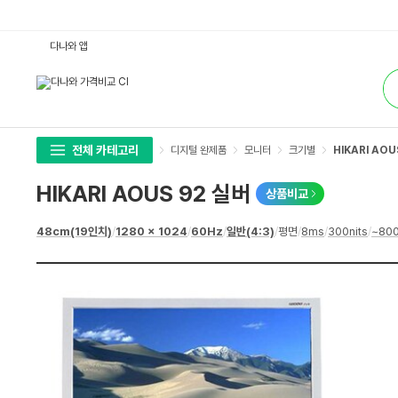
H
다나와 앱
I
K
통
A
합
R
검
I
색
A
O
U
S
전체 카테고리
디지털 완제품
모니터
크기별
HIKARI AOU
9
2
실
HIKARI AOUS 92 실버
상품비교
버
:
다
상
48cm(19인치)
/
1280 x 1024
/
60Hz
/
일반(4:3)
/
평면
/
8ms
/
300nits
/
~800
나
세
와
스
가
펙
격
비
교