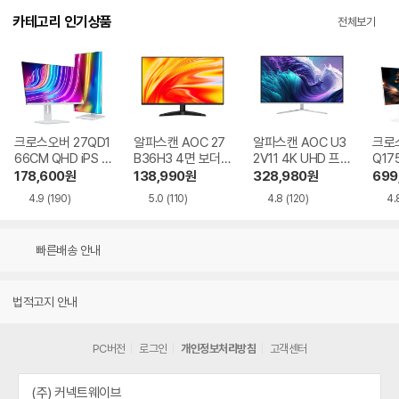
카테고리 인기상품
전체보기
크로스오버 27QD1
알파스캔 AOC 27
알파스캔 AOC U3
크로스
66CM QHD iPS U
B36H3 4면 보더리
2V11 4K UHD 프리
Q17
SB-C 화이트 Ai 멀
스 IPS 120 시력보
싱크 HDR 시력보호
QHD
178,600
원
138,990
원
328,980
원
699
티스탠드
호 무결점
무결점
Ai 
4.9
(190)
5.0
(110)
4.8
(120)
4.
드
빠른배송 안내
법적고지 안내
PC버전
로그인
개인정보처리방침
고객센터
(주) 커넥트웨이브