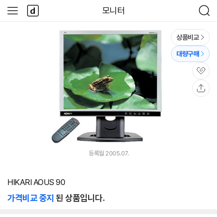
본문 바로가기
다
모니터
사
검
나
이
색
와
드
메
메
상품비교
인
뉴
대량구매
관
심
공
유
등록월 2005.07.
HIKARI AOUS 90
가격비교 중지
된 상품입니다.