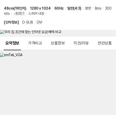
48cm(19인치)
/
1280 x 1024
/
60Hz
/
일반(4:3)
/
평면
/
8ms
/
300
nits
/
~800:1
/
스피커 내장
/
[단자정보]
D-SUB
/
DVI
메뉴 네비게이션
요약정보
가격비교
상품정보
의견/리뷰
연관상품