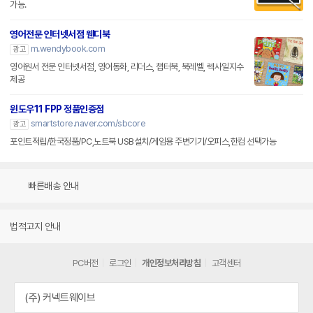
가능.
영어전문 인터넷서점 웬디북
m.wendybook.com
광고
영어원서 전문 인터넷서점, 영어동화, 리더스, 챕터북, 북레벨, 렉사일지수
제공
윈도우11 FPP 정품인증점
smartstore.naver.com/sbcore
광고
포인트적립/한국정품/PC,노트북 USB설치/게임용 주변기기/오피스,한컴 선택가능
빠른배송 안내
법적고지 안내
PC버전
로그인
개인정보처리방침
고객센터
(주) 커넥트웨이브