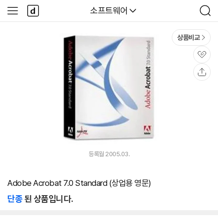
본문 바로가기
다
다나와
소프트웨어
사
검
나
이
색
와
드
메
메
상품비교
인
뉴
관
심
공
유
등록월 2005.03.
Adobe Acrobat 7.0 Standard (상업용 영문)
단종
된 상품입니다.