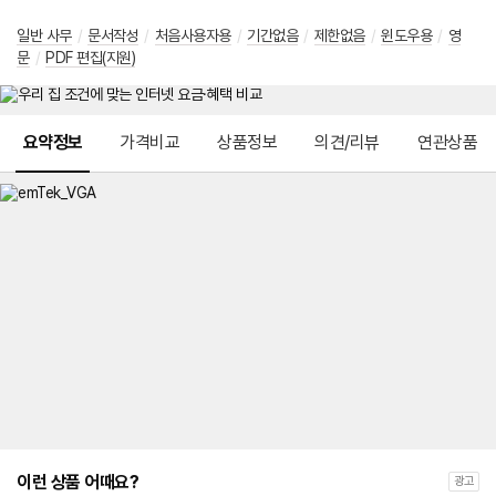
일반 사무
/
문서작성
/
처음사용자용
/
기간없음
/
제한없음
/
윈도우용
/
영
문
/
PDF 편집(지원)
메뉴 네비게이션
요약정보
가격비교
상품정보
의견/리뷰
연관상품
이런 상품 어때요?
광고