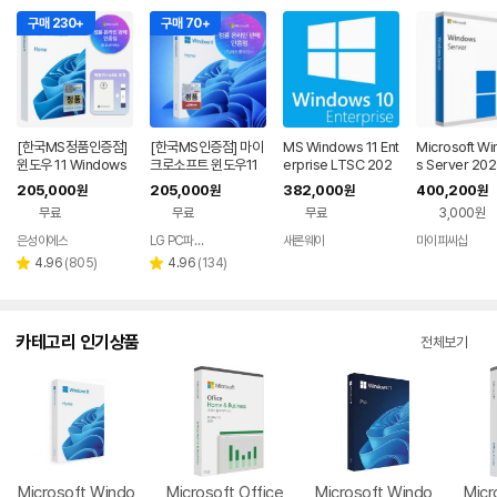
구매 230+
구매 70+
[한국MS정품인증점]
[한국MS인증점] 마이
MS Windows 11 Ent
Microsoft W
윈도우 11 Windows
크로소프트 윈도우11
erprise LTSC 202
s Server 202
Home FPP 처음사용
홈 Windows Home
4 [기업용/라이선스/E
ndard 기업용 
205,000
205,000
382,000
400,200
원
원
원
원
자용 USB 영구 버전
FPP 처음사용자용 한
SD] 정품 라이선스
추가용 DSP 한
무료
무료
무료
3,000원
제품키 + EZPDF 번들
글 USB포함
합본팩
은성이에스
LG PC파트너 해오름
새론웨이
마이피씨샵
네이버
네이버
페이
페이
리
리
4.96
(
805
)
4.96
(
134
)
별
별
뷰
뷰
점
점
수
수
카테고리 인기상품
전체보기
Microsoft Windo
Microsoft Office
Microsoft Windo
Micr