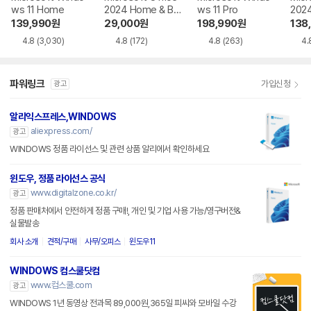
ws 11 Home
2024 Home & Bu
ws 11 Pro
202
siness
139,990
원
29,000
원
198,990
원
138
4.8
(3,030)
4.8
(172)
4.8
(263)
4.
파워링크
가입신청
광고
알리익스프레스,WINDOWS
aliexpress.com/
광고
WINDOWS 정품 라이선스 및 관련 상품 알리에서 확인하세요
윈도우, 정품 라이선스 공식
www.digitalzone.co.kr/
광고
정품 판매처에서 안전하게 정품 구매!, 개인 및 기업 사용 가능/영구버전&
실물발송
회사 소개
견적/구매
사무/오피스
윈도우11
WINDOWS 컴스쿨닷컴
www.컴스쿨.com
광고
WINDOWS 1년 동영상 전과목 89,000원,365일 피씨와 모바일 수강