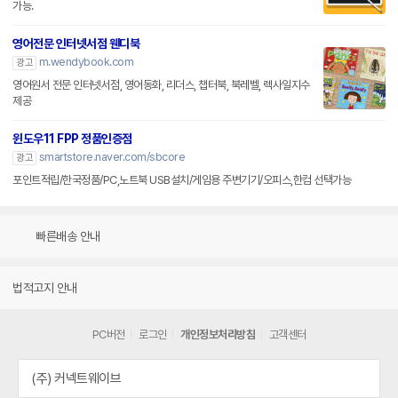
가능.
영어전문 인터넷서점 웬디북
m.wendybook.com
광고
영어원서 전문 인터넷서점, 영어동화, 리더스, 챕터북, 북레벨, 렉사일지수
제공
윈도우11 FPP 정품인증점
smartstore.naver.com/sbcore
광고
포인트적립/한국정품/PC,노트북 USB설치/게임용 주변기기/오피스,한컴 선택가능
빠른배송 안내
법적고지 안내
PC버전
로그인
개인정보처리방침
고객센터
(주) 커넥트웨이브