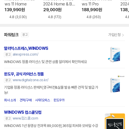
ws 11 Home
2024 Home & Bu
ws 11 Pro
202
siness
139,990
원
29,000
원
188,990
원
138
4.8
(3,030)
4.8
(172)
4.8
(263)
4.
파워링크
가입신청
광고
알리익스프레스,WINDOWS
aliexpress.com/
광고
WINDOWS 정품 라이선스 및 관련 상품 알리에서 확인하세요
윈도우, 공식 라이선스 정품
www.digitalzone.co.kr/
광고
기업용 정품 라이선스 판매처,영구버전&실물 발송 빠른 견적 및 발급 가
능!
회사 소개
견적/구매
사무/오피스
윈도우11
WINDOWS 컴스쿨닷컴
www.컴스쿨.com
광고
WINDOWS 1년 동영상 전과목 89,000원,365일 피씨와 모바일 수강