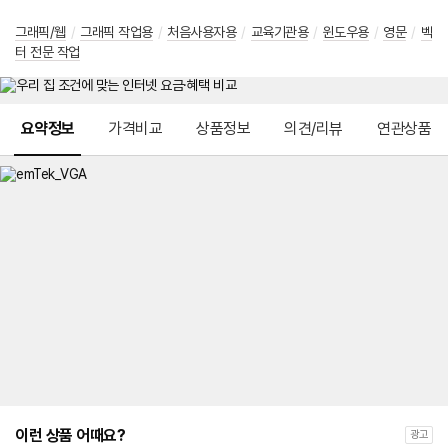
그래픽/웹
/
그래픽 작업용
/
처음사용자용
/
교육기관용
/
윈도우용
/
영문
/
벡
터 전문 작업
메뉴 네비게이션
요약정보
가격비교
상품정보
의견/리뷰
연관상품
이런 상품 어때요?
광고