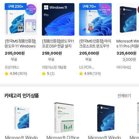
구매 230+
구매 70+
[한국MS정품인증점]
[정품인증점]윈도우11
[한국MS인증점] 마이
Microsoft W
윈도우 11 Windows
프로 DSP 한글 설치
크로소프트 윈도우11
s 11 Pro (
Home FPP 처음사용
제품키 기업용 / Wind
홈 Windows Home
용 한글)
205,000
259,000
205,000
325,600
원
원
원
원
자용 USB 영구 버전
ows 11 Pro 64bit D
FPP 처음사용자용 한
무료
무료
무료
3,000원
제품키 + EZPDF 번들
SP 한글 [+무선충전
글 USB포함
합본팩
보조배터리]
은성이에스
와콤 N쇼핑 채널몰
LG PC파트너 해오름
마이피씨샵
네이버
네이버
페이
페이
리
리
리
4.96
(
806
)
5
(
3
)
4.96
(
134
)
별
별
별
뷰
뷰
뷰
점
점
점
수
수
수
카테고리 인기상품
전체보기
Microsoft Windo
Microsoft Office
Microsoft Windo
Micr