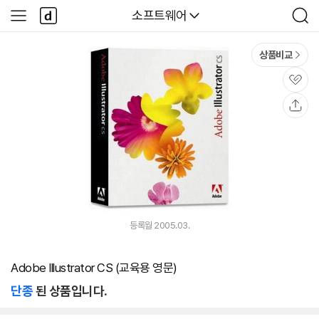
본문 바로가기
다
다나와
소프트웨어
사
검
나
이
색
와
드
메
메
상품비교
인
뉴
관
심
공
유
등록월 2005.03.
Adobe Illustrator CS (교육용 영문)
단종
된 상품입니다.