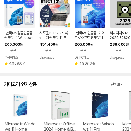
구매 230+
구매 70+
[한국MS정품인증점]
새로운 i9 PC 노트북
[한국MS인증점] 마이
터치디자이너 
윈도우 11 Windows
컴퓨터 윈도우 11 프로
크로소프트 윈도우11
2025.32820
Home FPP 처음사용
인텔 코어 i9 10980H
홈 Windows Home
새 버전으로 윈
205,000
454,400
205,000
238,600
원
원
원
원
자용 USB 영구 버전
K/N150 16GB 1TB
FPP 처음사용자용 한
텔/M1/M2/M
무료
무료
무료
무료
제품키 + EZPDF 번들
게이밍 노트북 듀얼밴
글 USB포함
를 지원합니다.
합본팩
드 WiFi 6 코어 노트북
은성이에스
aliexpress
LG PC파트너 해오름
aliexpress
네이버
네이버
페이
페이
리
리
4.96
(
807
)
4.96
(
134
)
별
별
뷰
뷰
점
점
수
수
카테고리 인기상품
전체보기
Microsoft Windo
Microsoft Office
Microsoft Windo
Micr
ws 11 Home
2024 Home & Bu
ws 11 Pro
202