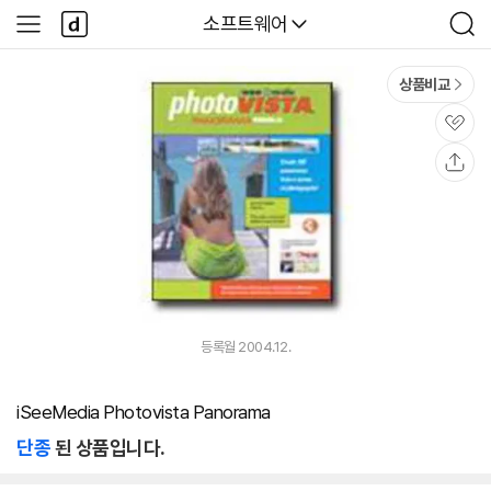
본문 바로가기
다
다나와
소프트웨어
사
검
나
이
색
와
드
메
메
상품비교
인
뉴
관
심
공
유
등록월 2004.12.
iSeeMedia Photovista Panorama
단종
된 상품입니다.