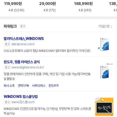
siness
119,990
원
29,000
원
168,990
원
138
4.8
(3,030)
4.8
(172)
4.8
(263)
4.
파워링크
가입신청
광고
알리익스프레스,WINDOWS
aliexpress.com/
광고
OS/소프트웨어 쇼핑의 정답 WINDOWS! 알리에서 합리적인 가격으로!
윈도우, 정품 라이선스 공식
www.digitalzone.co.kr/
광고
정품 판매처에서 안전하게 정품 구매!, 개인 및 기업 사용 가능/영구버전&
실물발송
회사 소개
견적/구매
사무/오피스
윈도우11
WINDOWS 컴스쿨닷컴
www.컴스쿨.com
광고
WINDOWS 인강만으로 합격가능, 단기완성, 무한반복 전 강좌 스마트폰
학습가능