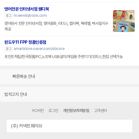
영어전문 인터넷서점 웬디북
m.wendybook.com
광고
영어원서 전문 인터넷서점, 영어동화, 리더스, 챕터북, 북레벨, 렉사일지수
제공
윈도우11 FPP 정품인증점
smartstore.naver.com/sbcore
광고
포인트적립/한국정품/PC,노트북 USB설치/게임용 주변기기/오피스,한컴 선택가능
빠른배송 안내
법적고지 안내
PC버전
로그인
개인정보처리방침
고객센터
(주) 커넥트웨이브