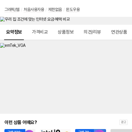
그래픽/웹
/
처음사용자용
/
제한없음
/
윈도우용
메뉴 네비게이션
요약정보
가격비교
상품정보
의견/리뷰
연관상품
이런 상품 어때요?
광고