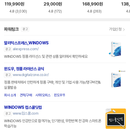
siness
119,990
원
29,000
원
168,990
원
138
4.8
(3,030)
4.8
(172)
4.8
(263)
4.
파워링크
가입신청
광고
알리익스프레스,WINDOWS
aliexpress.com/
광고
WINDOWS 정품 라이선스 및 관련 상품 알리에서 확인하세요
윈도우, 정품 라이선스 공식
www.digitalzone.co.kr/
광고
정품 판매처에서 안전하게 정품 구매!, 개인 및 기업 사용 가능/영구버전&
실물발송
회사 소개
견적/구매
사무/오피스
윈도우11
WINDOWS 컴스쿨닷컴
www.컴스쿨.com
광고
WINDOWS 인강만으로 합격가능, 단기완성, 무한반복 전 강좌 스마트폰
학습가능