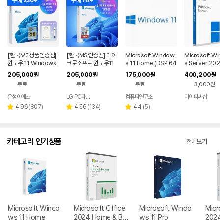
구매 230+
구매 70+
[한국MS정품인증점]
[한국MS인증점] 마이
Microsoft Window
Microsoft W
윈도우 11 Windows
크로소프트 윈도우11
s 11 Home (DSP 64
s Server 202
Home FPP 처음사용
홈 Windows Home
bit 한글)
ndard 기업용 
205,000
205,000
175,000
400,200
원
원
원
원
자용 USB 영구 버전
FPP 처음사용자용 한
추가용 DSP 한
무료
무료
무료
3,000원
제품키 + EZPDF 번들
글 USB포함
합본팩
은성이에스
LG PC파트너 해오름
컴퓨터연구소
마이피씨샵
네이버
네이버
네이버
페이
페이
페이
리
리
리
4.96
(
807
)
4.96
(
134
)
4.4
(
5
)
별
별
별
뷰
뷰
뷰
점
점
점
수
수
수
카테고리 인기상품
전체보기
Microsoft Windo
Microsoft Office
Microsoft Windo
Micr
ws 11 Home
2024 Home & Bu
ws 11 Pro
202