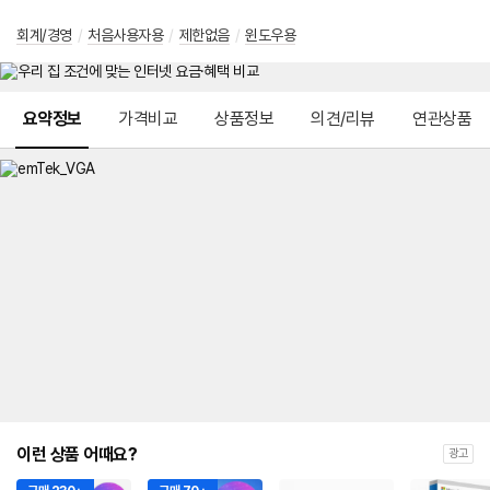
회계/경영
/
처음사용자용
/
제한없음
/
윈도우용
메뉴 네비게이션
요약정보
가격비교
상품정보
의견/리뷰
연관상품
이런 상품 어때요?
광고