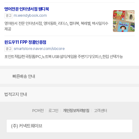
영어전문 인터넷서점 웬디북
m.wendybook.com
광고
영어원서 전문 인터넷서점, 영어동화, 리더스, 챕터북, 북레벨, 렉사일지수
제공
윈도우11 FPP 정품인증점
smartstore.naver.com/sbcore
광고
포인트적립/한국정품/PC,노트북 USB설치/게임용 주변기기/오피스,한컴 선택가능
빠른배송 안내
법적고지 안내
PC버전
로그인
개인정보처리방침
고객센터
(주) 커넥트웨이브