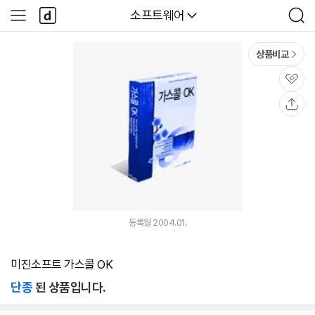
본문 바로가기
다
다나와
소프트웨어
사
검
나
이
색
와
드
메
메
상품비교
인
뉴
관
심
공
유
등록월 2004.01.
미진소프트 가스콜 OK
단종
된 상품입니다.