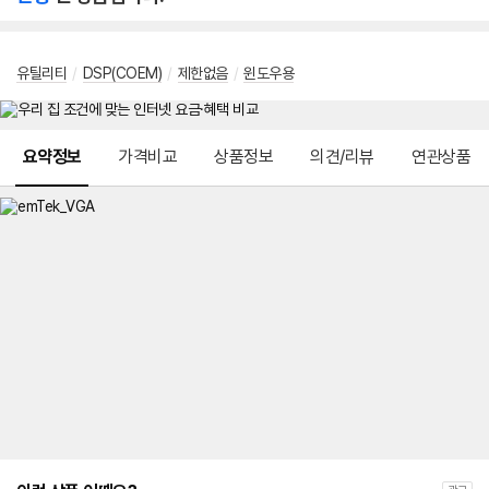
유틸리티
/
DSP(COEM)
/
제한없음
/
윈도우용
메뉴 네비게이션
요약정보
가격비교
상품정보
의견/리뷰
연관상품