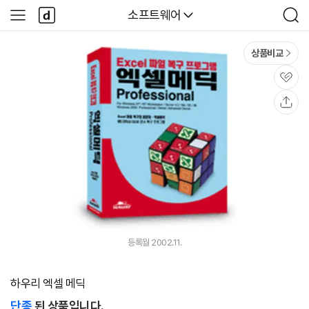
본문 바로가기
다
다나와
소프트웨어
사
검
나
이
색
와
드
메
메
상품비교
인
뉴
관
심
공
유
등록월 2002.11.
하우리 엑셀 메딕
단종
된 상품입니다.