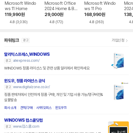
Microsoft Windo
Microsoft Office
Microsoft Windo
Micr
ws 11 Home
2024 Home & Bu
ws 11 Pro
202
siness
119,990
원
29,000
원
168,990
원
138
4.8
(3,030)
4.8
(172)
4.8
(263)
4.
파워링크
가입신청
광고
알리익스프레스,WINDOWS
aliexpress.com/
광고
WINDOWS 정품 라이선스 및 관련 상품 알리에서 확인하세요
윈도우, 정품 라이선스 공식
www.digitalzone.co.kr/
광고
정품 판매처에서 안전하게 정품 구매!, 개인 및 기업 사용 가능/영구버전&
실물발송
회사 소개
견적/구매
사무/오피스
윈도우11
WINDOWS 컴스쿨닷컴
www.컴스쿨.com
광고