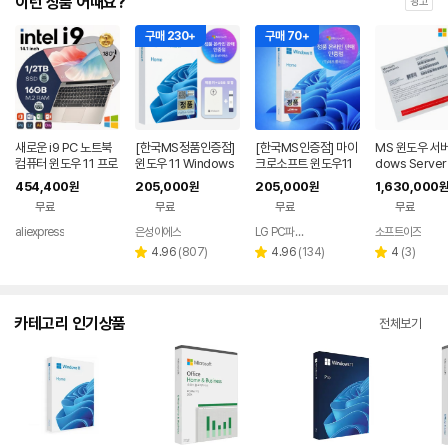
이런 상품 어때요?
광고
구매 230+
구매 70+
새로운 i9 PC 노트북
[한국MS정품인증점]
[한국MS인증점] 마이
MS 윈도우 서버
컴퓨터 윈도우 11 프로
윈도우 11 Windows
크로소프트 윈도우11
dows Server
인텔 코어 i9 10980H
Home FPP 처음사용
홈 Windows Home
Standard 16
454,400
205,000
205,000
1,630,000
원
원
원
원
K/N150 16GB 1TB
자용 USB 영구 버전
FPP 처음사용자용 한
SP 한글
무료
무료
무료
무료
게이밍 노트북 듀얼밴
제품키 + EZPDF 번들
글 USB포함
드 WiFi 6 코어 노트북
합본팩
aliexpress
은성이에스
LG PC파트너 해오름
소프트이즈
네이버
네이버
페이
페이
리
리
리
4.96
(
807
)
4.96
(
134
)
4
(
3
)
별
별
별
뷰
뷰
뷰
점
점
점
수
수
수
카테고리 인기상품
전체보기