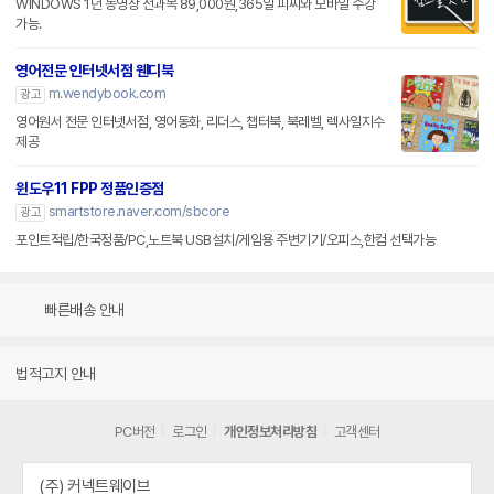
WINDOWS 1년 동영상 전과목 89,000원,365일 피씨와 모바일 수강
가능.
영어전문 인터넷서점 웬디북
m.wendybook.com
광고
영어원서 전문 인터넷서점, 영어동화, 리더스, 챕터북, 북레벨, 렉사일지수
제공
윈도우11 FPP 정품인증점
smartstore.naver.com/sbcore
광고
포인트적립/한국정품/PC,노트북 USB설치/게임용 주변기기/오피스,한컴 선택가능
빠른배송 안내
법적고지 안내
PC버전
로그인
개인정보처리방침
고객센터
(주) 커넥트웨이브