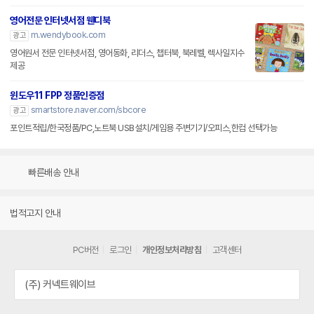
영어전문 인터넷서점 웬디북
m.wendybook.com
광고
영어원서 전문 인터넷서점, 영어동화, 리더스, 챕터북, 북레벨, 렉사일지수
제공
윈도우11 FPP 정품인증점
smartstore.naver.com/sbcore
광고
포인트적립/한국정품/PC,노트북 USB설치/게임용 주변기기/오피스,한컴 선택가능
빠른배송 안내
법적고지 안내
PC버전
로그인
개인정보처리방침
고객센터
(주) 커넥트웨이브