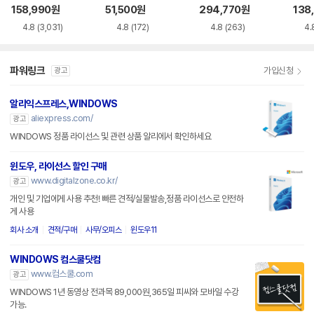
siness
158,990
원
51,500
원
294,770
원
138
4.8
(3,031)
4.8
(172)
4.8
(263)
4.
파워링크
가입신청
광고
알리익스프레스,WINDOWS
aliexpress.com/
광고
WINDOWS 정품 라이선스 및 관련 상품 알리에서 확인하세요
윈도우, 라이선스 할인 구매
www.digitalzone.co.kr/
광고
개인 및 기업에게 사용 추천! 빠른 견적/실물발송,정품 라이선스로 안전하
게 사용
회사 소개
견적/구매
사무/오피스
윈도우11
WINDOWS 컴스쿨닷컴
www.컴스쿨.com
광고
WINDOWS 1년 동영상 전과목 89,000원,365일 피씨와 모바일 수강
가능.