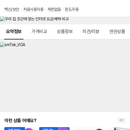
백신/보안
/
처음사용자용
/
제한없음
/
윈도우용
메뉴 네비게이션
요약정보
가격비교
상품정보
의견/리뷰
연관상품
이런 상품 어때요?
광고