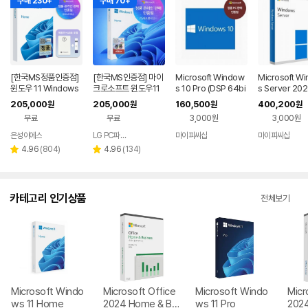
구매 230+
구매 70+
[한국MS정품인증점]
[한국MS인증점] 마이
Microsoft Window
Microsoft W
윈도우 11 Windows
크로소프트 윈도우11
s 10 Pro (DSP 64bi
s Server 202
Home FPP 처음사용
홈 Windows Home
t 한글)
ndard 기업용 
205,000
205,000
160,500
400,200
원
원
원
원
자용 USB 영구 버전
FPP 처음사용자용 한
추가용 DSP 한
무료
무료
3,000원
3,000원
제품키 + EZPDF 번들
글 USB포함
합본팩
은성이에스
LG PC파트너 해오름
마이피씨샵
마이피씨샵
네이버
네이버
페이
페이
리
리
4.96
(
804
)
4.96
(
134
)
별
별
뷰
뷰
점
점
수
수
카테고리 인기상품
전체보기
Microsoft Windo
Microsoft Office
Microsoft Windo
Micr
ws 11 Home
2024 Home & Bu
ws 11 Pro
202