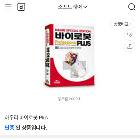
본문 바로가기
다
다나와
소프트웨어
사
검
나
이
색
와
드
메
메
상품비교
인
뉴
관
심
공
유
등록월 2002.11.
하우리 바이로봇 Plus
단종
된 상품입니다.