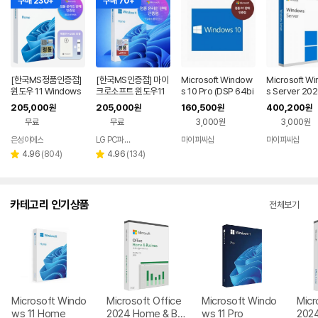
구매 230+
구매 70+
[한국MS정품인증점]
[한국MS인증점] 마이
Microsoft Window
Microsoft W
윈도우 11 Windows
크로소프트 윈도우11
s 10 Pro (DSP 64bi
s Server 202
Home FPP 처음사용
홈 Windows Home
t 한글)
ndard 기업용 
205,000
205,000
160,500
400,200
원
원
원
원
자용 USB 영구 버전
FPP 처음사용자용 한
추가용 DSP 한
무료
무료
3,000원
3,000원
제품키 + EZPDF 번들
글 USB포함
합본팩
은성이에스
LG PC파트너 해오름
마이피씨샵
마이피씨샵
네이버
네이버
페이
페이
리
리
4.96
(
804
)
4.96
(
134
)
별
별
뷰
뷰
점
점
수
수
카테고리 인기상품
전체보기
Microsoft Windo
Microsoft Office
Microsoft Windo
Micr
ws 11 Home
2024 Home & Bu
ws 11 Pro
202