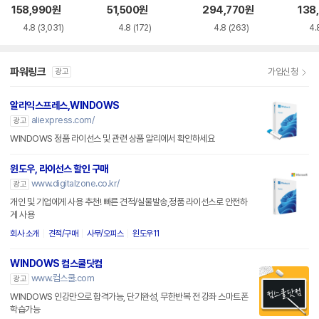
siness
158,990
원
51,500
원
294,770
원
138
4.8
(3,031)
4.8
(172)
4.8
(263)
4.
파워링크
가입신청
광고
알리익스프레스,WINDOWS
aliexpress.com/
광고
WINDOWS 정품 라이선스 및 관련 상품 알리에서 확인하세요
윈도우, 라이선스 할인 구매
www.digitalzone.co.kr/
광고
개인 및 기업에게 사용 추천! 빠른 견적/실물발송,정품 라이선스로 안전하
게 사용
회사 소개
견적/구매
사무/오피스
윈도우11
WINDOWS 컴스쿨닷컴
www.컴스쿨.com
광고
WINDOWS 인강만으로 합격가능, 단기완성, 무한반복 전 강좌 스마트폰
학습가능