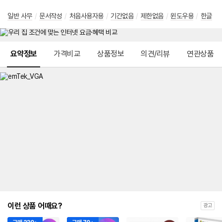
일반 사무
/
문서작성
/
처음사용자용
/
기간없음
/
제한없음
/
윈도우용
/
한글
메뉴 네비게이션
요약정보
가격비교
상품정보
의견/리뷰
연관상품
이런 상품 어때요?
광고