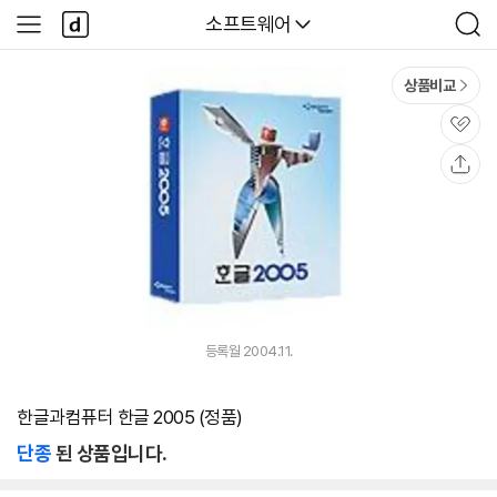
본문 바로가기
다
다나와
소프트웨어
사
검
나
이
색
와
드
메
메
상품비교
인
뉴
관
심
공
유
등록월 2004.11.
한글과컴퓨터 한글 2005 (정품)
단종
된 상품입니다.