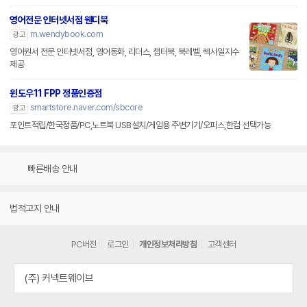
영어전문 인터넷서점 웬디북
m.wendybook.com
광고
영어원서 전문 인터넷서점, 영어동화, 리더스, 챕터북, 북레벨, 렉사일지수
제공
윈도우11 FPP 정품인증점
smartstore.naver.com/sbcore
광고
포인트적립/한국정품/PC,노트북 USB설치/게임용 주변기기/오피스,한컴 선택가능
빠른배송 안내
법적고지 안내
PC버전
로그인
개인정보처리방침
고객센터
(주) 커넥트웨이브