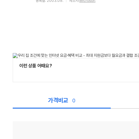
등록월: 2003.09.
제조사:
Microsoft
이런 상품 어때요?
가격비교
0
가
격
비
교