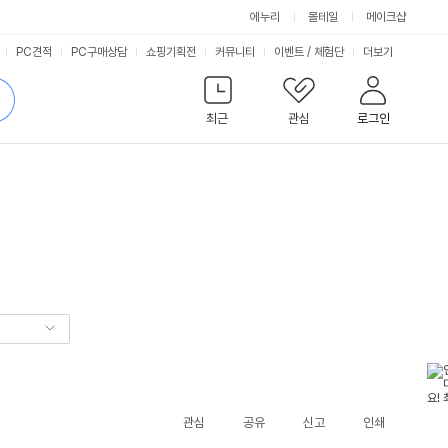
에누리
몰테일
메이크샵
서
PC견적
PC구매상담
쇼핑기획전
커뮤니티
이벤트
/
체험단
더보기
비
검
색
최근
관심
로그인
스
관심
공유
신고
인쇄