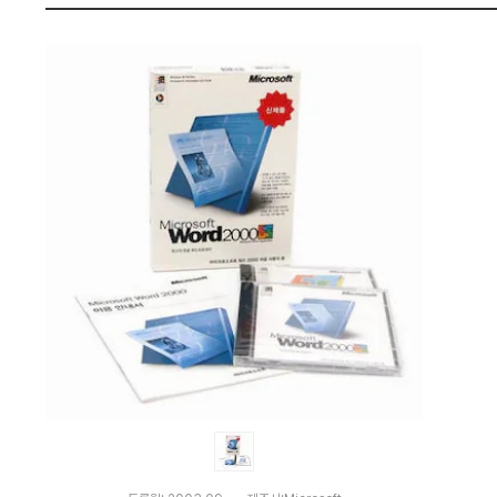
격
펙
비
교