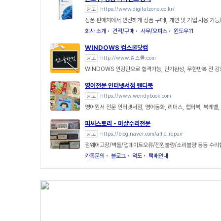
광고
https://www.digitalzone.co.kr/
정품 판매처에서 안전하게 정품 구매!, 개인 및 기업 사용 가
회사 소개
견적/구매
사무/오피스
윈도우11
WINDOWS 컴스쿨닷컴
광고
http://www.컴스쿨.com
WINDOWS 인강만으로 합격가능, 단기완성, 무한반복 전 
영어전문 인터넷서점 웬디북
광고
https://www.wendybook.com
영어원서 전문 인터넷서점, 영어동화, 리더스, 챕터북, 북레벨
피씨스토리 - 마샬수리전문
광고
https://blog.naver.com/allic_repair
펌웨어고장/벽돌/업데이트오류/전원불량/소리불량 등등 수리
카톡문의
블로그
약도
택배안내