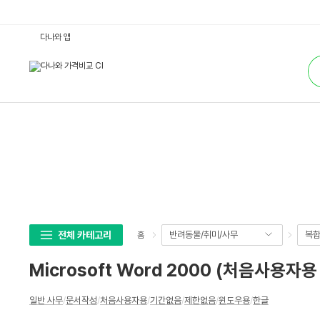
M
다나와 앱
i
c
통
r
합
o
검
s
색
o
f
t
W
o
r
d
2
0
0
0
(처
음
사
용
전체 카테고리
반려동물/취미/사무
복합
홈
자
용
한
Microsoft Word 2000 (처음사용자용
글)
:
다
상
나
일반 사무
/
문서작성
/
처음사용자용
/
기간없음
/
제한없음
/
윈도우용
/
한글
세
와
가
스