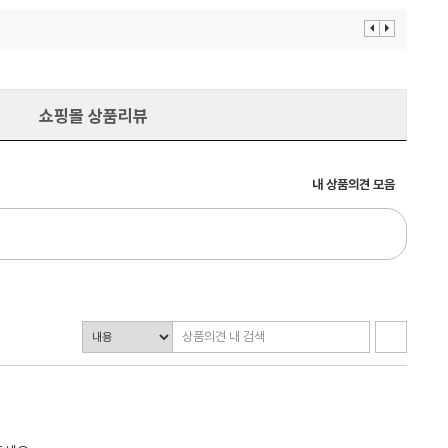
이
다
전
음
보
보
기
기
쇼핑몰 상품리뷰
내 상품의견 모음