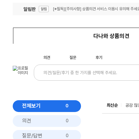
알림판
[※필독][주의사항] 상품의견 서비스 이용시 유의해 주세요
알림
잦은 오류, PC속도 잡자! PC안정화 위해 이건 꼭!
알림
다나와 상품의견
의견
질문
후기
전체보기
최신순
공감 많
0
의견
0
질문/답변
0