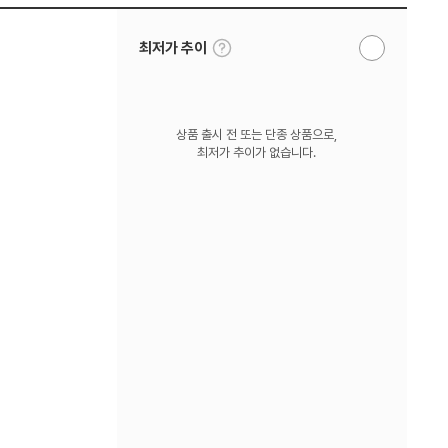
툴
최저가 추이
알
팁
림
보
받
기
기
상품 출시 전 또는 단종 상품으로,
최저가 추이가 없습니다.