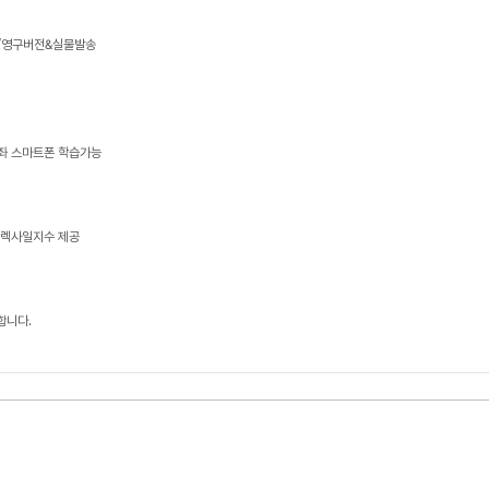
능/영구버전&실물발송
강좌 스마트폰 학습가능
, 렉사일지수 제공
합니다.