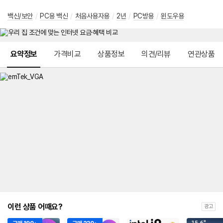
백신/보안
/
PC용 백신
/
처음사용자용
/
2년
/
PC방용
/
윈도우용
메뉴 네비게이션
요약정보
가격비교
상품정보
의견/리뷰
연관상품
이런 상품 어때요?
광고