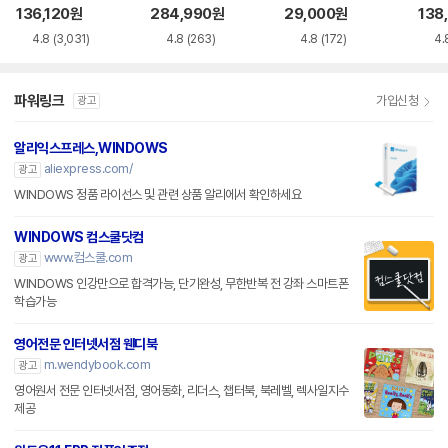
siness
136,120
원
284,990
원
29,000
원
138
4.8
(3,031)
4.8
(263)
4.8
(172)
4.
파워링크
가입신청
광고
알리익스프레스,WINDOWS
aliexpress.com/
광고
WINDOWS 정품 라이선스 및 관련 상품 알리에서 확인하세요
WINDOWS 컴스쿨닷컴
www.컴스쿨.com
광고
WINDOWS 인강만으로 합격가능, 단기완성, 무한반복 전 강좌 스마트폰
학습가능
영어전문 인터넷서점 웬디북
m.wendybook.com
광고
영어원서 전문 인터넷서점, 영어동화, 리더스, 챕터북, 북레벨, 렉사일지수
제공