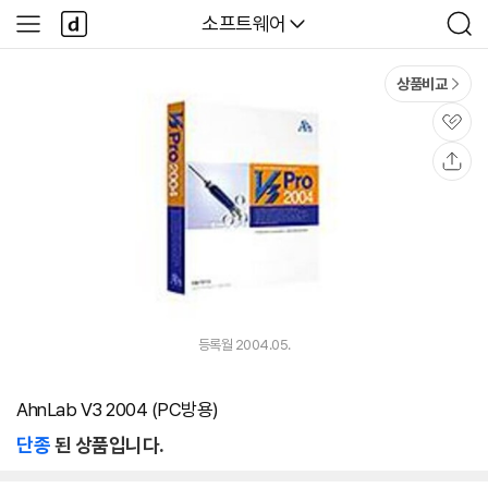
본문 바로가기
다
다나와
소프트웨어
사
검
나
이
색
와
드
메
메
상품비교
인
뉴
관
심
공
유
등록월 2004.05.
AhnLab V3 2004 (PC방용)
단종
된 상품입니다.