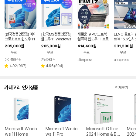
구매 190+
구매 230+
(한국정품인증점) 마이
[한국MS정품인증점]
새로운 i9 PC 노트북
LENO 울트라 
크로소프트 윈도우 11
윈도우 11 Windows
컴퓨터 윈도우 11 프로
트북 15.6인치 
Home FPP 처음사용
Home FPP 처음사용
인텔 코어 i9 10980H
인텔 코어 865
205,000
205,000
414,400
331,200
원
원
원
원
자용 패키지 설치USB
자용 USB 영구 버전
K/N150 16GB 1TB
도우 11 1920*
무료
무료
무료
무료
포함
제품키 + EZPDF 번들
게이밍 노트북 듀얼밴
HD 게이밍 컴퓨
합본팩
드 WiFi 6 코어 노트북
게이머 사무용 
아이플러스원
은성이에스
aliexpress
aliexpress
네이버
페이
리
리
4.92
(
967
)
4.96
(
804
)
별
별
뷰
뷰
점
점
수
수
카테고리 인기상품
전체보기
Microsoft Windo
Microsoft Windo
Microsoft Office
Micr
ws 11 Home
ws 11 Pro
2024 Home & Bu
202