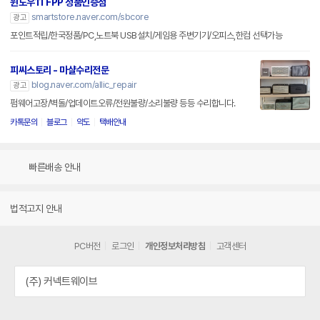
윈도우11 FPP 정품인증점
smartstore.naver.com/sbcore
광고
포인트적립/한국정품/PC,노트북 USB설치/게임용 주변기기/오피스,한컴 선택가능
피씨스토리 - 마샬수리전문
blog.naver.com/allic_repair
광고
펌웨어고장/벽돌/업데이트오류/전원불량/소리불량 등등 수리합니다.
카톡문의
블로그
약도
택배안내
빠른배송 안내
법적고지 안내
PC버전
로그인
개인정보처리방침
고객센터
(주) 커넥트웨이브