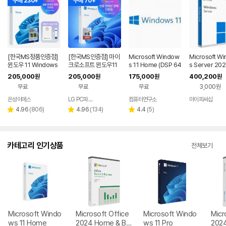
구매 230+
구매 70+
[한국MS정품인증점]
[한국MS인증점] 마이
Microsoft Window
Microsoft W
윈도우 11 Windows
크로소프트 윈도우11
s 11 Home (DSP 64
s Server 202
Home FPP 처음사용
홈 Windows Home
bit 한글)
ndard 기업용 
205,000
205,000
175,000
400,200
원
원
원
원
자용 USB 영구 버전
FPP 처음사용자용 한
추가용 DSP 한
무료
무료
무료
3,000원
제품키 + EZPDF 번들
글 USB포함
합본팩
은성이에스
LG PC파트너 해오름
컴퓨터연구소
마이피씨샵
네이버
네이버
네이버
페이
페이
페이
리
리
리
4.96
(
806
)
4.96
(
134
)
4.4
(
5
)
별
별
별
뷰
뷰
뷰
점
점
점
수
수
수
카테고리 인기상품
전체보기
Microsoft Windo
Microsoft Office
Microsoft Windo
Micr
ws 11 Home
2024 Home & Bu
ws 11 Pro
202