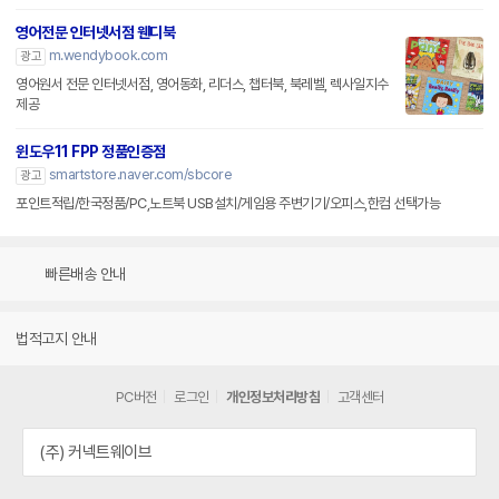
영어전문 인터넷서점 웬디북
m.wendybook.com
광고
영어원서 전문 인터넷서점, 영어동화, 리더스, 챕터북, 북레벨, 렉사일지수
제공
윈도우11 FPP 정품인증점
smartstore.naver.com/sbcore
광고
포인트적립/한국정품/PC,노트북 USB설치/게임용 주변기기/오피스,한컴 선택가능
빠른배송 안내
법적고지 안내
PC버전
로그인
개인정보처리방침
고객센터
(주) 커넥트웨이브