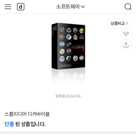
본문 바로가기
다
다나와
소프트웨어
사
검
나
이
색
와
드
메
메
상품비교
인
뉴
관
심
공
유
등록월 2004.09.
스톰미디어 디카바이블
단종
된 상품입니다.