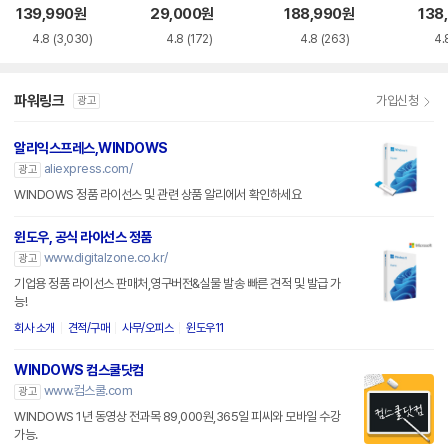
siness
139,990
원
29,000
원
188,990
원
138
4.8
(3,030)
4.8
(172)
4.8
(263)
4.
파워링크
가입신청
광고
알리익스프레스,WINDOWS
aliexpress.com/
광고
WINDOWS 정품 라이선스 및 관련 상품 알리에서 확인하세요
윈도우, 공식 라이선스 정품
www.digitalzone.co.kr/
광고
기업용 정품 라이선스 판매처,영구버전&실물 발송 빠른 견적 및 발급 가
능!
회사 소개
견적/구매
사무/오피스
윈도우11
WINDOWS 컴스쿨닷컴
www.컴스쿨.com
광고
WINDOWS 1년 동영상 전과목 89,000원,365일 피씨와 모바일 수강
가능.