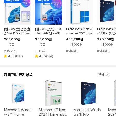
구매 230+
구매 70+
[한국MS정품인증점]
[한국MS인증점] 마이
Microsoft Window
Microsoft W
윈도우 11 Windows
크로소프트 윈도우11
s Server 2025 Sta
s 11 Pro (
Home FPP 처음사용
홈 Windows Home
ndard 기업용 (5CAL
용 한글)
205,000
205,000
400,200
325,600
원
원
원
원
자용 USB 영구 버전
FPP 처음사용자용 한
추가용 DSP 한글)
무료
무료
3,000원
3,000원
제품키 + EZPDF 번들
글 USB포함
합본팩
은성이에스
LG PC파트너 해오름
마이피씨샵
마이피씨샵
네이버
네이버
페이
페이
리
리
4.96
(
807
)
4.96
(
134
)
별
별
뷰
뷰
점
점
수
수
카테고리 인기상품
전체보기
Microsoft Windo
Microsoft Office
Microsoft Windo
Micr
ws 11 Home
2024 Home & Bu
ws 11 Pro
202