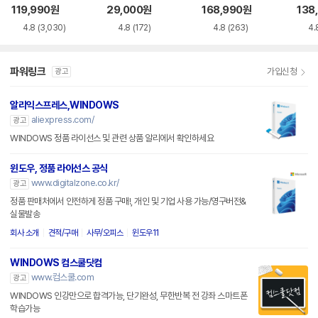
siness
119,990
원
29,000
원
168,990
원
138
4.8
(3,030)
4.8
(172)
4.8
(263)
4.
파워링크
가입신청
광고
알리익스프레스,WINDOWS
aliexpress.com/
광고
WINDOWS 정품 라이선스 및 관련 상품 알리에서 확인하세요
윈도우, 정품 라이선스 공식
www.digitalzone.co.kr/
광고
정품 판매처에서 안전하게 정품 구매!, 개인 및 기업 사용 가능/영구버전&
실물발송
회사 소개
견적/구매
사무/오피스
윈도우11
WINDOWS 컴스쿨닷컴
www.컴스쿨.com
광고
WINDOWS 인강만으로 합격가능, 단기완성, 무한반복 전 강좌 스마트폰
학습가능