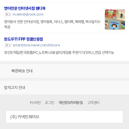
영어전문 인터넷서점 웬디북
m.wendybook.com
광고
영어원서 전문 인터넷서점, 영어동화, 리더스, 챕터북, 북레벨, 렉사일지수
제공
윈도우11 FPP 정품인증점
smartstore.naver.com/sbcore
광고
포인트적립/한국정품/PC,노트북 USB설치/게임용 주변기기/오피스,한컴 선택가능
빠른배송 안내
법적고지 안내
PC버전
로그인
개인정보처리방침
고객센터
(주) 커넥트웨이브