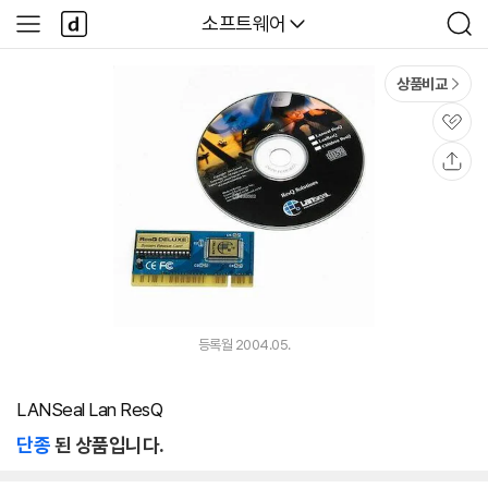
본문 바로가기
다
다나와
소프트웨어
사
검
나
이
색
와
드
메
메
상품비교
인
뉴
관
심
공
유
등록월 2004.05.
LANSeal Lan ResQ
단종
된 상품입니다.