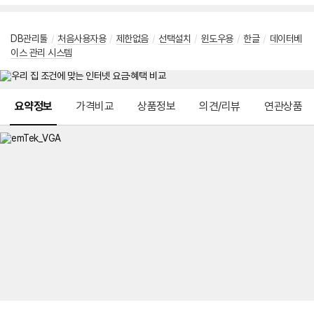
DB관리툴
/
처음사용자용
/
제한없음
/
선택설치
/
윈도우용
/
한글
/
데이터베
이스 관리 시스템
메뉴 네비게이션
요약정보
가격비교
상품정보
의견/리뷰
연관상품