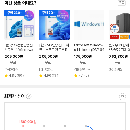
이런 상품 어때요?
광고
구매 230+
구매 70+
[한국MS정품인증점]
[한국MS인증점] 마이
Microsoft Window
윈도우 11 탑재 
윈도우 11 Windows
크로소프트 윈도우11
s 11 Home (DSP 64
/ 사무용 [R3-
Home FPP 처음사용
홈 Windows Home
bit 한글)
/ 내장그래픽]
205,000
205,000
175,000
762,800
원
원
원
원
자용 USB 영구 버전
FPP 처음사용자용 한
무료
무료
무료
무료
제품키 + EZPDF 번들
글 USB포함
합본팩
은성이에스
LG PC파트너 해오름
컴퓨터연구소
마이피씨샵
네이버
네이버
네이버
페이
페이
페이
리
리
리
4.96
(
807
)
4.96
(
134
)
4.4
(
5
)
별
별
별
뷰
뷰
뷰
점
점
점
수
수
수
최저가 추이
최
알
저
림
가
받
추
는
이
중
란?