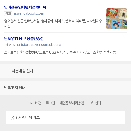
영어전문 인터넷서점 웬디북
m.wendybook.com
광고
영어원서 전문 인터넷서점, 영어동화, 리더스, 챕터북, 북레벨, 렉사일지수
제공
윈도우11 FPP 정품인증점
smartstore.naver.com/sbcore
광고
포인트적립/한국정품/PC,노트북 USB설치/게임용 주변기기/오피스,한컴 선택가능
빠른배송 안내
법적고지 안내
PC버전
로그인
개인정보처리방침
고객센터
(주) 커넥트웨이브