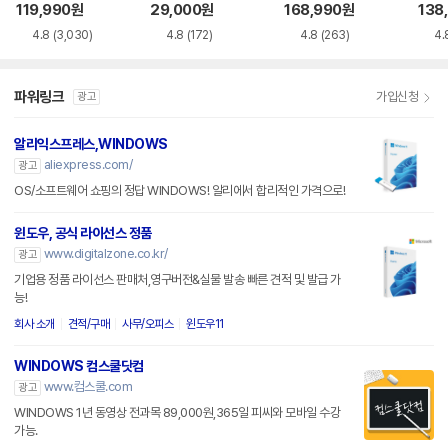
siness
119,990
원
29,000
원
168,990
원
138
4.8
(3,030)
4.8
(172)
4.8
(263)
4.
파워링크
가입신청
광고
알리익스프레스,WINDOWS
aliexpress.com/
광고
OS/소프트웨어 쇼핑의 정답 WINDOWS! 알리에서 합리적인 가격으로!
윈도우, 공식 라이선스 정품
www.digitalzone.co.kr/
광고
기업용 정품 라이선스 판매처,영구버전&실물 발송 빠른 견적 및 발급 가
능!
회사 소개
견적/구매
사무/오피스
윈도우11
WINDOWS 컴스쿨닷컴
www.컴스쿨.com
광고
WINDOWS 1년 동영상 전과목 89,000원,365일 피씨와 모바일 수강
가능.