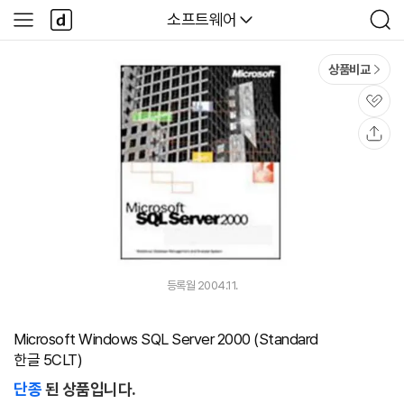
본문 바로가기
다
다나와
소프트웨어
사
검
나
이
색
와
드
메
메
상품비교
인
뉴
관
심
공
유
등록월 2004.11.
Microsoft Windows SQL Server 2000 (Standard
한글 5CLT)
단종
된 상품입니다.