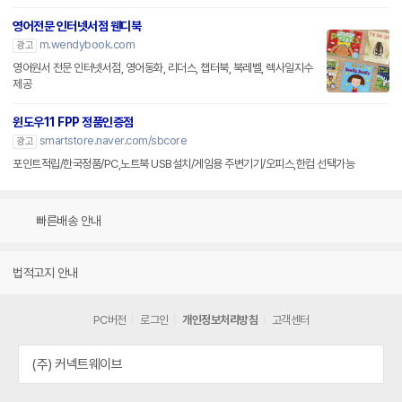
영어전문 인터넷서점 웬디북
m.wendybook.com
광고
영어원서 전문 인터넷서점, 영어동화, 리더스, 챕터북, 북레벨, 렉사일지수
제공
윈도우11 FPP 정품인증점
smartstore.naver.com/sbcore
광고
포인트적립/한국정품/PC,노트북 USB설치/게임용 주변기기/오피스,한컴 선택가능
빠른배송 안내
법적고지 안내
PC버전
로그인
개인정보처리방침
고객센터
(주) 커넥트웨이브