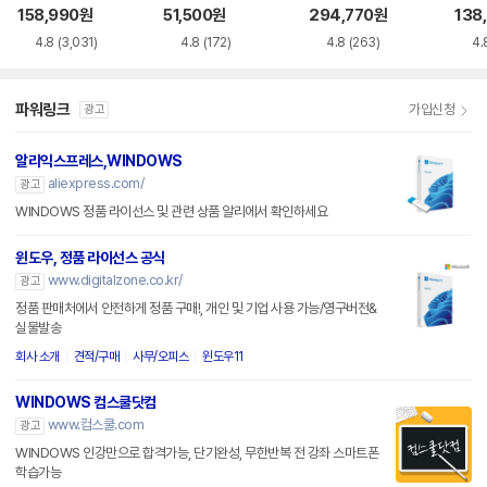
siness
158,990
원
51,500
원
294,770
원
138
4.8
(3,031)
4.8
(172)
4.8
(263)
4.
파워링크
가입신청
광고
알리익스프레스,WINDOWS
aliexpress.com/
광고
WINDOWS 정품 라이선스 및 관련 상품 알리에서 확인하세요
윈도우, 정품 라이선스 공식
www.digitalzone.co.kr/
광고
정품 판매처에서 안전하게 정품 구매!, 개인 및 기업 사용 가능/영구버전&
실물발송
회사 소개
견적/구매
사무/오피스
윈도우11
WINDOWS 컴스쿨닷컴
www.컴스쿨.com
광고
WINDOWS 인강만으로 합격가능, 단기완성, 무한반복 전 강좌 스마트폰
학습가능