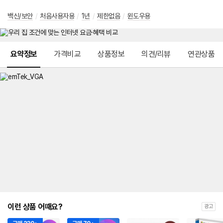
백신/보안
/
처음사용자용
/
1년
/
제한없음
/
윈도우용
메뉴 네비게이션
요약정보
가격비교
상품정보
의견/리뷰
연관상품
이런 상품 어때요?
광고