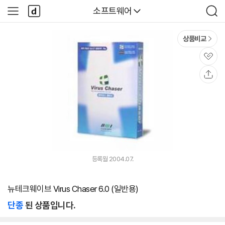
본문 바로가기
다
다나와
소프트웨어
사
검
나
이
색
와
드
메
메
상품비교
인
뉴
관
심
공
유
등록월 2004.07.
뉴테크웨이브 Virus Chaser 6.0 (일반용)
단종
된 상품입니다.