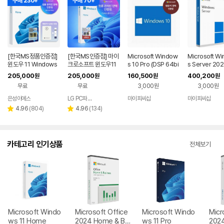
구매 230+
구매 70+
[한국MS정품인증점]
[한국MS인증점] 마이
Microsoft Window
Microsoft W
윈도우 11 Windows
크로소프트 윈도우11
s 10 Pro (DSP 64bi
s Server 202
Home FPP 처음사용
홈 Windows Home
t 한글)
ndard 기업용 
205,000
205,000
160,500
400,200
원
원
원
원
자용 USB 영구 버전
FPP 처음사용자용 한
추가용 DSP 한
무료
무료
3,000원
3,000원
제품키 + EZPDF 번들
글 USB포함
합본팩
은성이에스
LG PC파트너 해오름
마이피씨샵
마이피씨샵
네이버
네이버
페이
페이
리
리
4.96
(
804
)
4.96
(
134
)
별
별
뷰
뷰
점
점
수
수
카테고리 인기상품
전체보기
Microsoft Windo
Microsoft Office
Microsoft Windo
Micr
ws 11 Home
2024 Home & Bu
ws 11 Pro
202