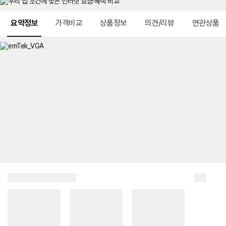
메뉴 네비게이션
요약정보
가격비교
상품정보
의견/리뷰
연관상품