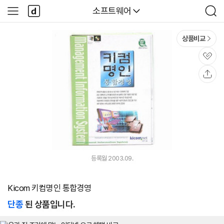
본문 바로가기
다
다나와
소프트웨어
사
검
나
이
색
와
드
메
메
상품비교
인
뉴
관
심
공
유
등록월 2003.09.
Kicom 키컴명인 통합경영
단종
된 상품입니다.