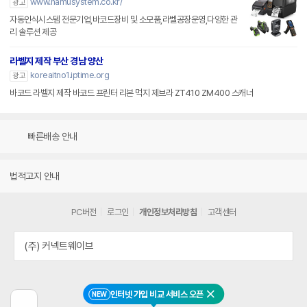
www.namusystem.co.kr/
광고
자동인식시스템 전문기업,바코드장비 및 소모품,라벨공장운영,다양한 관
리 솔루션 제공
라벨지 제작 부산 경남 양산
koreaitno1.iptime.org
광고
바코드 라벨지 제작 바코드 프린터 리본 먹지 제브라 ZT410 ZM400 스캐너
빠른배송 안내
법적고지 안내
PC버전
로그인
개인정보처리방침
고객센터
(주) 커넥트웨이브
인터넷 가입 비교 서비스 오픈
NEW
닫기
이