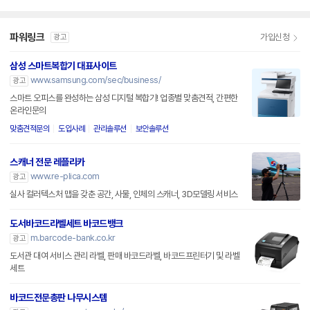
파워링크
가입신청
광고
삼성 스마트복합기 대표사이트
www.samsung.com/sec/business/
광고
스마트 오피스를 완성하는 삼성 디지털 복합기! 업종별 맞춤견적, 간편한
온라인문의
맞춤견적문의
도입사례
관리솔루션
보안솔루션
스캐너 전문 레플리카
www.re-plica.com
광고
실사 컬러텍스처 맵을 갖춘 공간, 사물, 인체의 스캐너, 3D모델링 서비스
도서바코드라벨세트 바코드뱅크
m.barcode-bank.co.kr
광고
도서관 대여 서비스 관리 라벨, 판매 바코드라벨, 바코드프린터기 및 라벨
세트
바코드전문총판 나무시스템