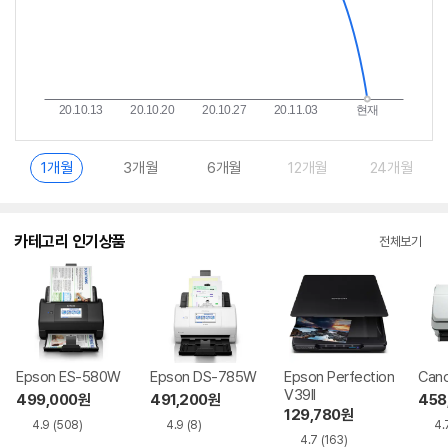
1개월
3개월
6개월
12개월
24개월
카테고리 인기상품
전체보기
Epson ES-580W
Epson DS-785W
Epson Perfection
Cano
V39II
499,000
원
491,200
원
458
129,780
원
4.9
(508)
4.9
(8)
4.
4.7
(163)