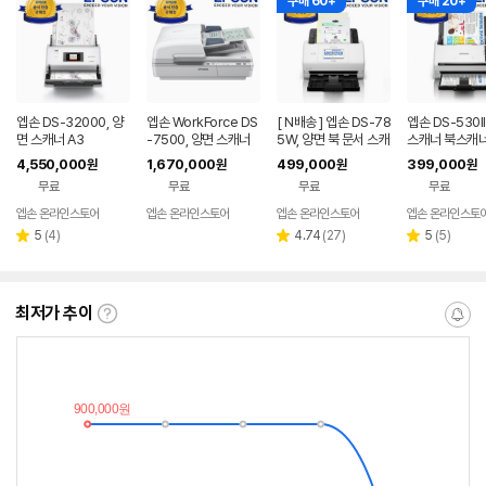
구매 60+
구매 20+
엡손 DS-32000, 양
엡손 WorkForce DS
[ N배송 ] 엡손 DS-78
엡손 DS-530II
면 스캐너 A3
-7500, 양면 스캐너
5W, 양면 북 문서 스캐
스캐너 북스캐너 
너 와이파이 (2026)
6)
4,550,000
1,670,000
499,000
399,000
원
원
원
원
무료
무료
무료
무료
엡손 온라인스토어
엡손 온라인스토어
엡손 온라인스토어
엡손 온라인스토
리
리
리
5
(
4
)
4.74
(
27
)
5
(
5
)
별
별
별
뷰
뷰
뷰
점
점
점
수
수
수
최저가 추이
최
알
저
림
가
받
추
는
이
중
란?