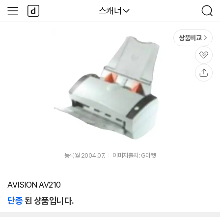
본문 바로가기
다
다나와
스캐너
사
검
나
이
색
와
드
메
메
상품비교
인
뉴
관
심
공
유
등록월 2004.07.
이미지출처: G마켓
AVISION AV210
단종
된 상품입니다.