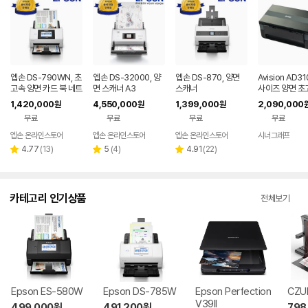
엡손 DS-790WN, 초
엡손 DS-32000, 양
엡손 DS-870, 양면
Avision AD3
고속 양면 카드 북 네트
면 스캐너 A3
스캐너
사이즈 양면 초
워크 스캐너
캐너 100ppm/
1,420,000
4,550,000
1,399,000
2,090,000
원
원
원
pm
무료
무료
무료
무료
엡손 온라인스토어
엡손 온라인스토어
엡손 온라인스토어
시너그래프
네
페
리
리
리
4.77
(
13
)
5
(
4
)
4.91
(
22
)
별
별
별
뷰
뷰
뷰
점
점
점
수
수
수
카테고리 인기상품
전체보기
Epson ES-580W
Epson DS-785W
Epson Perfection
CZU
V39II
499,000
원
491,200
원
798