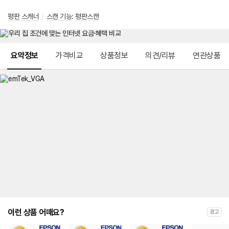
평판 스캐너
/
스캔 기능
:
평판스캔
메뉴 네비게이션
요약정보
가격비교
상품정보
의견/리뷰
연관상품
이런 상품 어때요?
광고