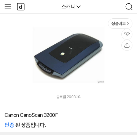
본문 바로가기
다
다나와
스캐너
사
검
나
이
색
와
드
메
메
상품비교
인
뉴
관
심
공
유
등록월 2003.10.
Canon CanoScan 3200F
단종
된 상품입니다.