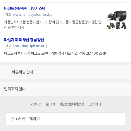
바코드전문총판 나무시스템
www.namusystem.co.kr/
광고
자동인식시스템 전문기업,바코드장비 및 소모품,라벨공장운영,다양한 관
리 솔루션 제공
라벨지 제작 부산 경남 양산
koreaitno1.iptime.org
광고
바코드 라벨지 제작 바코드 프린터 리본 먹지 제브라 ZT410 ZM400 스캐너
빠른배송 안내
법적고지 안내
PC버전
로그인
개인정보처리방침
고객센터
(주) 커넥트웨이브