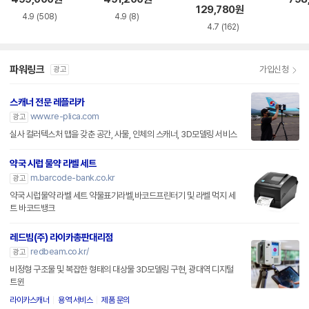
129,780
원
4.9
(508)
4.9
(8)
4.7
(162)
파워링크
가입신청
광고
스캐너 전문 레플리카
www.re-plica.com
광고
실사 컬러텍스처 맵을 갖춘 공간, 사물, 인체의 스캐너, 3D모델링 서비스
약국 시럽 물약 라벨 세트
m.barcode-bank.co.kr
광고
약국 시럽물약 라벨 세트 약물표기라벨,바코드프린터기 및 라벨 먹지 세
트 바코드뱅크
레드빔(주) 라이카총판대리점
redbeam.co.kr/
광고
비정형 구조물 및 복잡한 형태의 대상물 3D모델링 구현, 광대역 디지털
트윈
라이카스캐너
용역 서비스
제품 문의