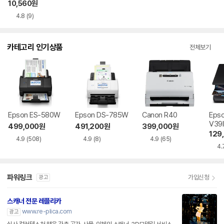
10,560
원
4.8
(9)
카테고리 인기상품
전체보기
Epson ES-580W
Epson DS-785W
Canon R40
Epso
V39I
499,000
원
491,200
원
399,000
원
129
4.9
(508)
4.9
(8)
4.9
(65)
4.
파워링크
가입신청
광고
스캐너 전문 레플리카
www.re-plica.com
광고