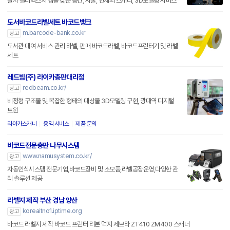
실사 컬러텍스처 맵을 갖춘 공간, 사물, 인체의 스캐너, 3D모델링 서비스
도서바코드라벨세트 바코드뱅크
m.barcode-bank.co.kr
광고
도서관 대여 서비스 관리 라벨, 판매 바코드라벨, 바코드프린터기 및 라벨
세트
레드빔(주) 라이카총판대리점
redbeam.co.kr/
광고
비정형 구조물 및 복잡한 형태의 대상물 3D모델링 구현, 광대역 디지털
트윈
라이카스캐너
용역 서비스
제품 문의
바코드전문총판 나무시스템
www.namusystem.co.kr/
광고
자동인식시스템 전문기업,바코드장비 및 소모품,라벨공장운영,다양한 관
리 솔루션 제공
라벨지 제작 부산 경남 양산
koreaitno1.iptime.org
광고
바코드 라벨지 제작 바코드 프린터 리본 먹지 제브라 ZT410 ZM400 스캐너