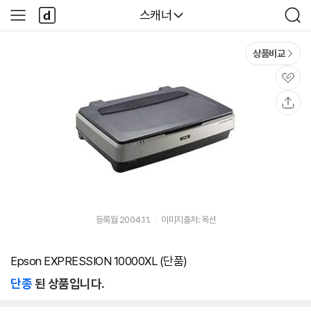
본문 바로가기
다
다나와
스캐너
사
검
나
이
색
와
드
메
메
상품비교
인
뉴
관
심
공
유
등록월 2004.11.
이미지출처: 옥션
Epson EXPRESSION 10000XL (단품)
단종
된 상품입니다.