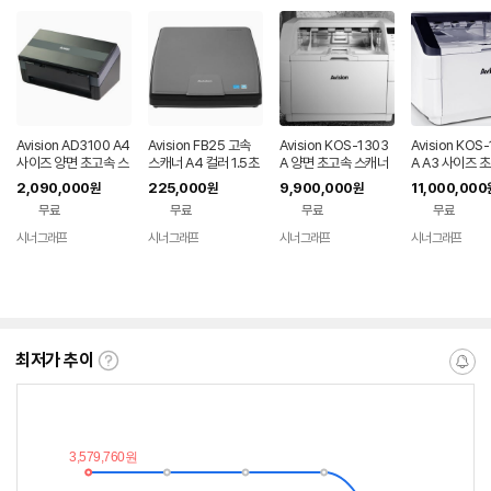
Avision AD3100 A4
Avision FB25 고속
Avision KOS-1303
Avision KOS
사이즈 양면 초고속 스
스캐너 A4 컬러 1.5초
A 양면 초고속 스캐너
A A3 사이즈 
캐너 100ppm/200i
130ppm/260ipm
양면 스캐너 15
2,090,000
225,000
9,900,000
11,000,000
원
원
원
pm
m/300ipm
무료
무료
무료
무료
시너그래프
시너그래프
시너그래프
시너그래프
네이버
네이버
네이버
네
페이
페이
페이
페
최저가 추이
최
알
저
림
가
받
추
는
이
중
란?