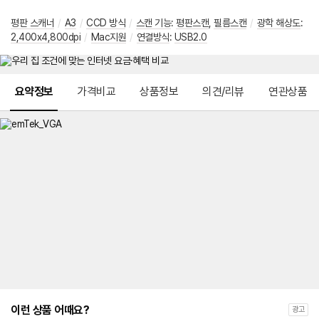
평판 스캐너
/
A3
/
CCD 방식
/
스캔 기능
:
평판스캔
,
필름스캔
/
광학 해상도
:
2,400x4,800dpi
/
Mac지원
/
연결방식
:
USB2.0
메뉴 네비게이션
요약정보
가격비교
상품정보
의견/리뷰
연관상품
이런 상품 어때요?
광고