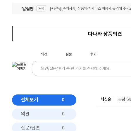
알림판
[※필독][주의사항] 상품의견 서비스 이용시 유의해 주세요
알림
잦은 오류, PC속도 잡자! PC안정화 위해 이건 꼭!
알림
다나와 상품의견
의견
질문
후기
전체보기
최신순
공감 많
0
의견
0
질문/답변
0