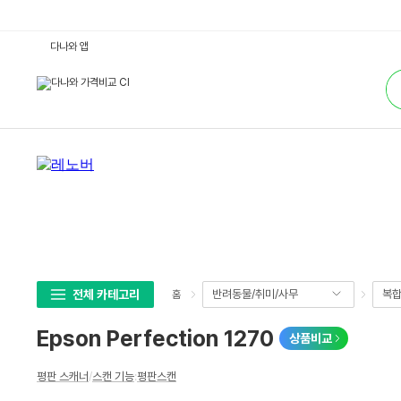
E
다나와 앱
p
s
통
o
합
n
검
P
색
e
r
f
e
c
t
i
o
n
1
2
7
0
:
다
전체 카테고리
반려동물/취미/사무
복합
홈
나
와
가
Epson Perfection 1270
상품비교
격
비
교
상
평판 스캐너
/
스캔 기능
:
평판스캔
세
스