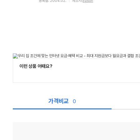
등록월: 2004.02.
제조사:
Epson
이런 상품 어때요?
가격비교
0
가
격
비
교