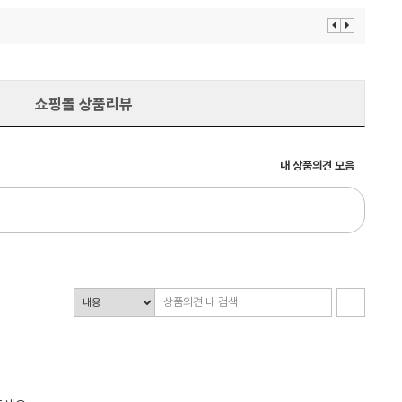
이
다
전
음
보
보
기
기
쇼핑몰 상품리뷰
내 상품의견 모음