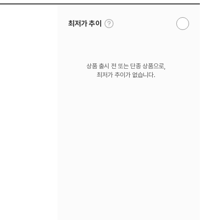
툴
최저가 추이
알
팁
림
보
받
기
기
상품 출시 전 또는 단종 상품으로,
최저가 추이가 없습니다.