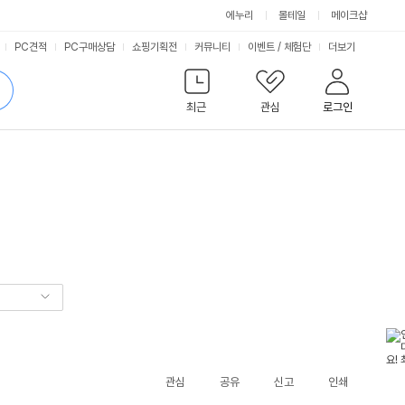
에누리
몰테일
메이크샵
서
PC견적
PC구매상담
쇼핑기획전
커뮤니티
이벤트
/
체험단
더보기
비
검
색
최근
관심
로그인
스
관심
공유
신고
인쇄