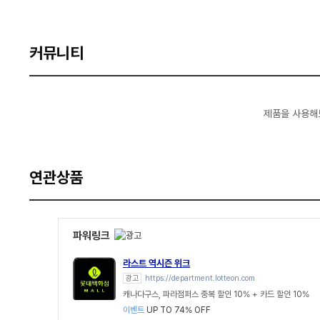
커뮤니티
제품을 사용해
연관상품
파워링크
라스트 역시즌 위크
광고
https://department.lotteon.com
캐나다구스, 파라점퍼스 중복 할인 10% + 카드 할인 10%
이벤트
UP TO 74% OFF