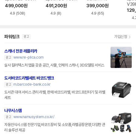
V39I
499,000
원
491,200
원
399,000
원
129
4.9
(508)
4.9
(8)
4.9
(65)
4.
파워링크
가입신청
광고
스캐너 전문 레플리카
www.re-plica.com
광고
실사 컬러텍스처 맵을 갖춘 공간, 사물, 인체의 스캐너, 3D모델링 서비스
도서바코드라벨세트 바코드뱅크
m.barcode-bank.co.kr
광고
도서관 대여 서비스 관리 라벨, 판매 바코드라벨, 바코드프린터기 및 라벨
세트
나무시스템
www.namusystem.co.kr/
광고
자동인식시스템 전문기업,바코드장비 및 소모품,라벨공장운영,다양한 관
리 솔루션 제공