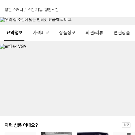
평판 스캐너
/
스캔 기능
:
평판스캔
메뉴 네비게이션
요약정보
가격비교
상품정보
의견/리뷰
연관상품
이런 상품 어때요?
광고