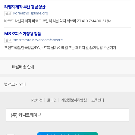
라벨지 제작 부산 경남 양산
koreaitno1.iptime.org
광고
바코드 라벨지 제작 바코드 프린터 리본 먹지 제브라 ZT410 ZM400 스캐너
MS 오피스 가정용 정품
smartstore.naver.com/sbcore
광고
포인트적립/한국정품/PC,노트북 설치/이메일 또는 패키지 발송/게임용 주변기기
빠른배송 안내
법적고지 안내
PC버전
로그인
개인정보처리방침
고객센터
(주) 커넥트웨이브