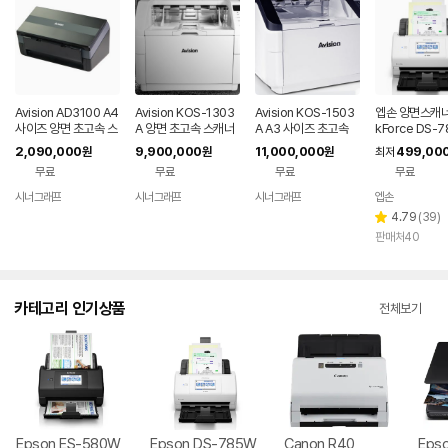
Avision AD3100 A4
Avision KOS-1303
Avision KOS-1503
엡손 양면스캐너
사이즈 양면 초고속 스
A 양면 초고속 스캐너
A A3 사이즈 초고속
kForce DS-
캐너 100ppm/200i
130ppm/260ipm
양면 스캐너 150pp
무선
2,090,000
9,900,000
11,000,000
499,00
원
원
원
최저
pm
m/300ipm
무료
무료
무료
무료
시너그래프
시너그래프
시너그래프
엡손
네이버
네이버
네이버
페이
페이
페이
리
4.79
(
39
)
별
뷰
판매처40
점
수
카테고리 인기상품
전체보기
Epson ES-580W
Epson DS-785W
Canon R40
Epso