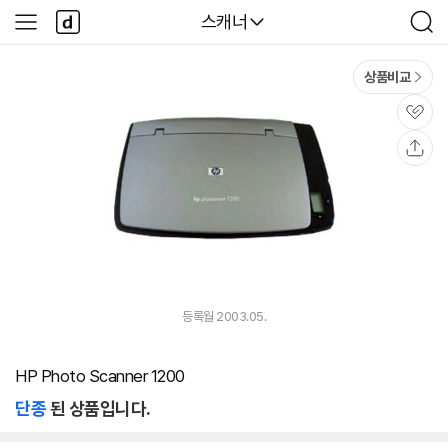
본문 바로가기
다
다나와
스캐너
사
검
나
이
색
와
드
메
메
상품비교
인
뉴
관
심
공
유
등록월 2003.05.
HP Photo Scanner 1200
단종
된 상품입니다.