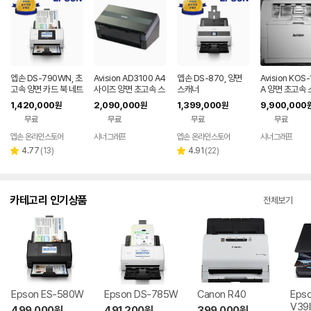
엡손 DS-790WN, 초
Avision AD3100 A4
엡손 DS-870, 양면
Avision KOS
고속 양면 카드 북 네트
사이즈 양면 초고속 스
스캐너
A 양면 초고속
워크 스캐너
캐너 100ppm/200i
130ppm/260
1,420,000
2,090,000
1,399,000
9,900,000
원
원
원
pm
무료
무료
무료
무료
엡손 온라인스토어
시너그래프
엡손 온라인스토어
시너그래프
네이버
네
페이
페
리
리
4.77
(
13
)
4.91
(
22
)
별
별
뷰
뷰
점
점
수
수
카테고리 인기상품
전체보기
Epson ES-580W
Epson DS-785W
Canon R40
Epso
V39I
499,000
원
491,200
원
399,000
원