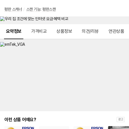
평판 스캐너
/
스캔 기능
:
평판스캔
메뉴 네비게이션
요약정보
가격비교
상품정보
의견/리뷰
연관상품
이런 상품 어때요?
광고