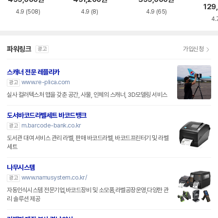
129
4.9
(508)
4.9
(8)
4.9
(65)
4.
파워링크
가입신청
광고
스캐너 전문 레플리카
www.re-plica.com
광고
실사 컬러텍스처 맵을 갖춘 공간, 사물, 인체의 스캐너, 3D모델링 서비스
도서바코드라벨세트 바코드뱅크
m.barcode-bank.co.kr
광고
도서관 대여 서비스 관리 라벨, 판매 바코드라벨, 바코드프린터기 및 라벨
세트
나무시스템
www.namusystem.co.kr/
광고
자동인식시스템 전문기업,바코드장비 및 소모품,라벨공장운영,다양한 관
리 솔루션 제공