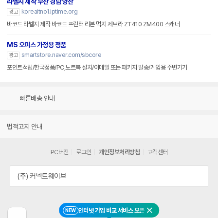
라벨지 제작 부산 경남 양산
koreaitno1.iptime.org
광고
바코드 라벨지 제작 바코드 프린터 리본 먹지 제브라 ZT410 ZM400 스캐너
MS 오피스 가정용 정품
smartstore.naver.com/sbcore
광고
포인트적립/한국정품/PC,노트북 설치/이메일 또는 패키지 발송/게임용 주변기기
빠른배송 안내
법적고지 안내
PC버전
로그인
개인정보처리방침
고객센터
(주) 커넥트웨이브
인터넷 가입 비교 서비스 오픈
NEW
닫기