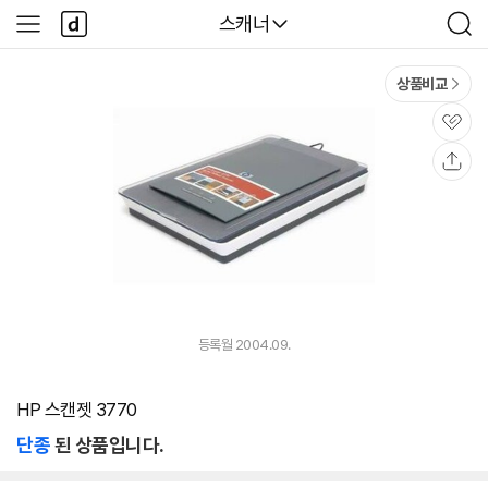
본문 바로가기
다
다나와
스캐너
사
검
나
이
색
와
드
메
메
상품비교
인
뉴
관
심
공
유
등록월 2004.09.
HP 스캔젯 3770
단종
된 상품입니다.