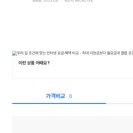
등록월: 2003.04.
제조사: MICROTEK
이런 상품 어때요?
가격비교
0
가
격
비
교