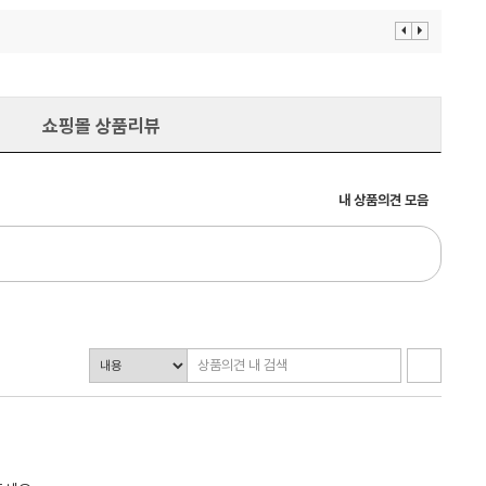
이
다
전
음
보
보
기
기
쇼핑몰 상품리뷰
내 상품의견 모음