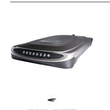
격
펙
비
교