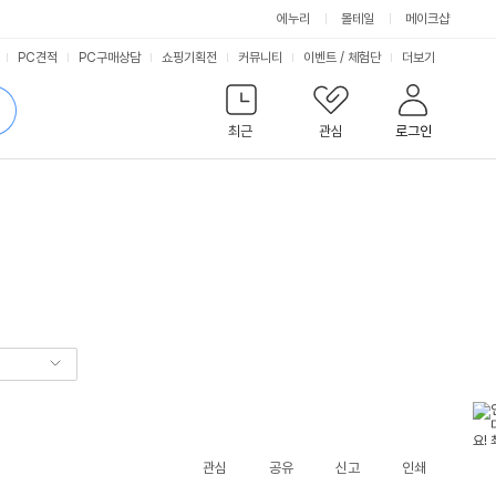
에누리
몰테일
메이크샵
서
PC견적
PC구매상담
쇼핑기획전
커뮤니티
이벤트
/
체험단
더보기
비
검
색
최근
관심
로그인
스
관심
공유
신고
인쇄