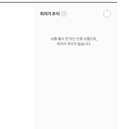
툴
최저가 추이
알
팁
림
보
받
기
기
상품 출시 전 또는 단종 상품으로,
최저가 추이가 없습니다.