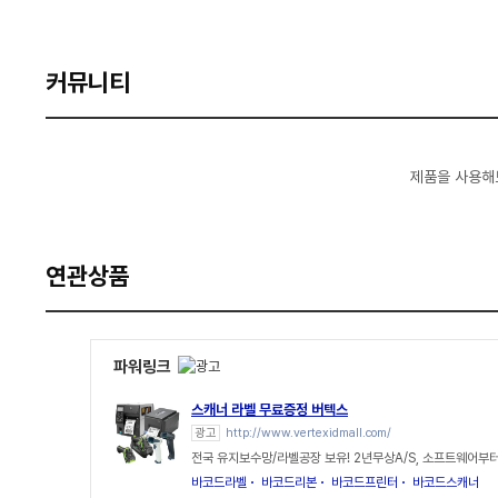
커뮤니티
제품을 사용해
연관상품
파워링크
스캐너 라벨 무료증정 버텍스
광고
http://www.vertexidmall.com/
전국 유지보수망/라벨공장 보유! 2년무상A/S, 소프트웨어부
바코드라벨
바코드리본
바코드프린터
바코드스캐너