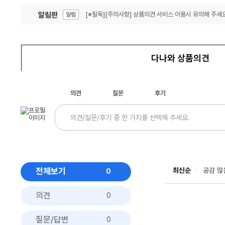
알림판
[※필독][주의사항] 상품의견 서비스 이용시 유의해 주세요
알림
잦은 오류, PC속도 잡자! PC안정화 위해 이건 꼭!
알림
다나와 상품의견
의견
질문
후기
전체보기
최신순
공감 많
0
의견
0
질문/답변
0