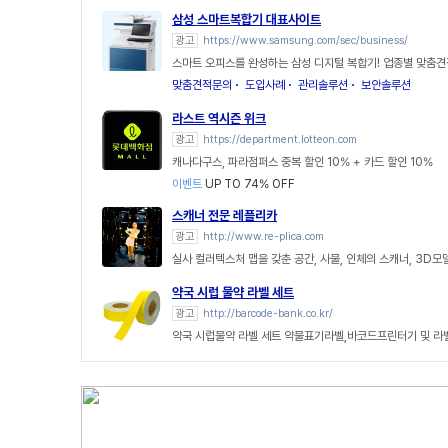
삼성 스마트복합기 대표사이트
광고
https://www.samsung.com/sec/business/
스마트 오피스를 완성하는 삼성 디지털 복합기! 업종별 맞춤견
맞춤견적문의
도입사례
관리솔루션
보안솔루션
라스트 역시즌 위크
광고
https://department.lotteon.com
캐나다구스, 파라점퍼스 중복 할인 10% + 카드 할인 10%
이벤트
UP TO 74% OFF
스캐너 전문 레플리카
광고
http://www.re-plica.com
실사 컬러텍스처 맵을 갖춘 공간, 사물, 인체의 스캐너, 3D모
약국 시럽 물약 라벨 세트
광고
http://barcode-bank.co.kr/
약국 시럽물약 라벨 세트 약물표기라벨,바코드프린터기 및 라