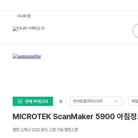
M
다나와 앱
I
C
통
R
합
O
검
T
색
E
K
S
c
a
n
M
a
k
e
r
5
9
0
0
전체 카테고리
반려동물/취미/사무
복합
홈
아
침
정
MICROTEK ScanMaker 5900 아침
보
:
다
상
나
평판 스캐너
/
CCD 방식
/
스캔 기능
:
평판스캔
세
와
가
스