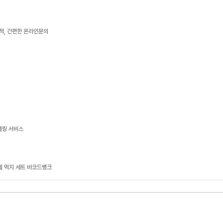
적, 간편한 온라인문의
델링 서비스
벨 먹지 세트 바코드뱅크