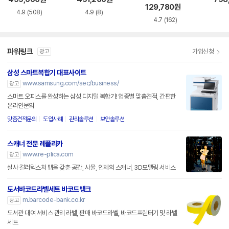
129,780
원
4.9
(508)
4.9
(8)
4.7
(162)
파워링크
가입신청
광고
삼성 스마트복합기 대표사이트
www.samsung.com/sec/business/
광고
스마트 오피스를 완성하는 삼성 디지털 복합기! 업종별 맞춤견적, 간편한
온라인문의
맞춤견적문의
도입사례
관리솔루션
보안솔루션
스캐너 전문 레플리카
www.re-plica.com
광고
실사 컬러텍스처 맵을 갖춘 공간, 사물, 인체의 스캐너, 3D모델링 서비스
도서바코드라벨세트 바코드뱅크
m.barcode-bank.co.kr
광고
도서관 대여 서비스 관리 라벨, 판매 바코드라벨, 바코드프린터기 및 라벨
세트