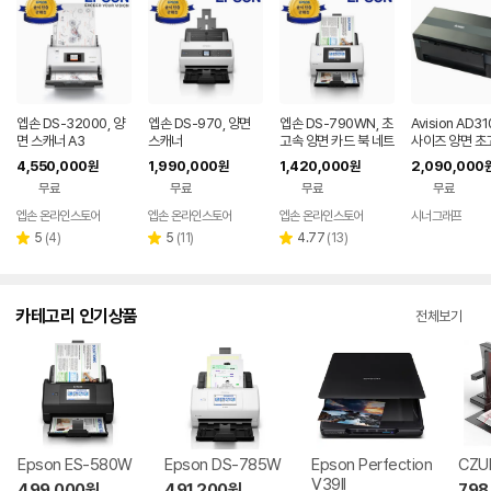
엡손 DS-32000, 양
엡손 DS-970, 양면
엡손 DS-790WN, 초
Avision AD3
면 스캐너 A3
스캐너
고속 양면 카드 북 네트
사이즈 양면 초
워크 스캐너
캐너 100ppm/
4,550,000
1,990,000
1,420,000
2,090,000
원
원
원
pm
무료
무료
무료
무료
엡손 온라인스토어
엡손 온라인스토어
엡손 온라인스토어
시너그래프
네
페
리
리
리
5
(
4
)
5
(
11
)
4.77
(
13
)
별
별
별
뷰
뷰
뷰
점
점
점
수
수
수
카테고리 인기상품
전체보기
Epson ES-580W
Epson DS-785W
Epson Perfection
CZU
V39II
499,000
원
491,200
원
798