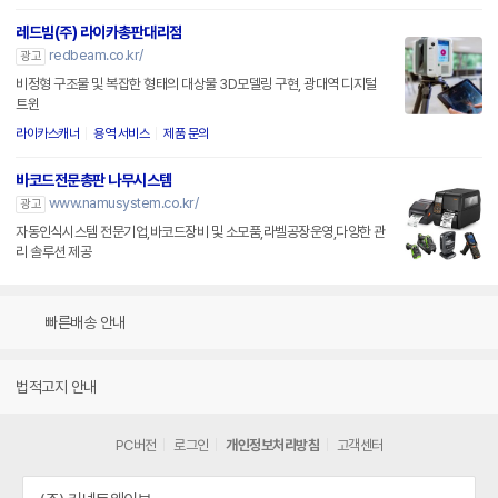
레드빔(주) 라이카총판대리점
redbeam.co.kr/
광고
비정형 구조물 및 복잡한 형태의 대상물 3D모델링 구현, 광대역 디지털
트윈
라이카스캐너
용역 서비스
제품 문의
바코드전문총판 나무시스템
www.namusystem.co.kr/
광고
자동인식시스템 전문기업,바코드장비 및 소모품,라벨공장운영,다양한 관
리 솔루션 제공
빠른배송 안내
법적고지 안내
PC버전
로그인
개인정보처리방침
고객센터