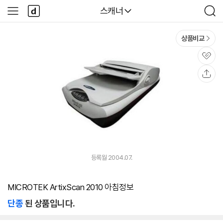
본문 바로가기
다
다나와
스캐너
사
검
나
이
색
와
드
메
메
상품비교
인
뉴
관
심
공
유
등록월 2004.07.
MICROTEK ArtixScan 2010 아침정보
단종
된 상품입니다.