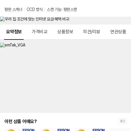
평판 스캐너
/
CCD 방식
/
스캔 기능
:
평판스캔
메뉴 네비게이션
요약정보
가격비교
상품정보
의견/리뷰
연관상품
이런 상품 어때요?
광고