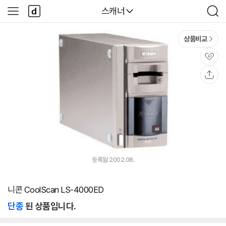
본문 바로가기
다
다나와
스캐너
사
검
나
이
색
와
드
메
메
상품비교
인
뉴
관
심
공
유
등록월 2002.08.
니콘 CoolScan LS-4000ED
단종
된 상품입니다.