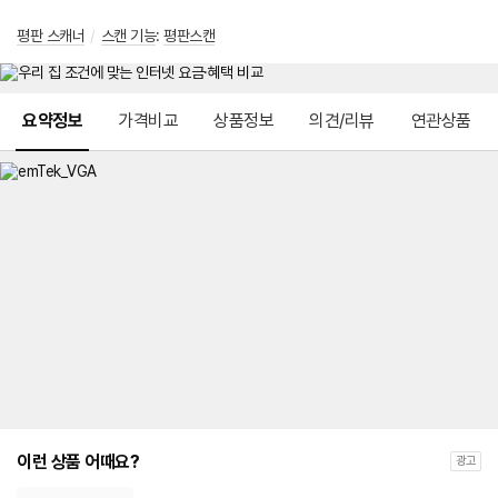
평판 스캐너
/
스캔 기능
:
평판스캔
메뉴 네비게이션
요약정보
가격비교
상품정보
의견/리뷰
연관상품
이런 상품 어때요?
광고