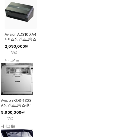
Avision AD3100 A4
사이즈 양면 초고속 스
캐너 100ppm/200i
2,090,000
원
pm
무료
시너그래프
네이버
페이
Avision KOS-1303
A 양면 초고속 스캐너
130ppm/260ipm
9,900,000
원
무료
시너그래프
네이버
페이