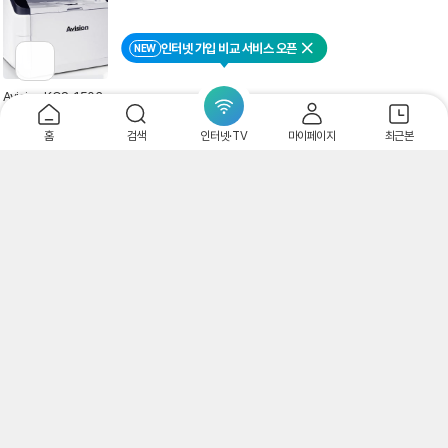
인터넷 가입 비교 서비스 오픈
NEW
닫기
이
전
페
Avision KOS-1503
이
A A3 사이즈 초고속
지
양면 스캐너 150pp
11,000,000
홈
검색
인터넷·TV
마이페이지
최근본
원
로
m/300ipm
이
무료
동
시너그래프
네이버
페이
엡손 양면스캐너 Wor
kForce DS-785W
무선
499,000
최저
원
무료
엡손
리
4.79
(
39
)
별
뷰
판매처40
점