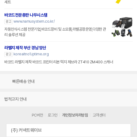
세트
바코드전문총판 나무시스템
www.namusystem.co.kr/
광고
자동인식시스템 전문기업,바코드장비 및 소모품,라벨공장운영,다양한 관
리 솔루션 제공
라벨지 제작 부산 경남 양산
koreaitno1.iptime.org
광고
바코드 라벨지 제작 바코드 프린터 리본 먹지 제브라 ZT410 ZM400 스캐너
빠른배송 안내
법적고지 안내
PC버전
로그인
개인정보처리방침
고객센터
(주) 커넥트웨이브