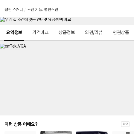
평판 스캐너
/
스캔 기능
:
평판스캔
메뉴 네비게이션
요약정보
가격비교
상품정보
의견/리뷰
연관상품
이런 상품 어때요?
광고