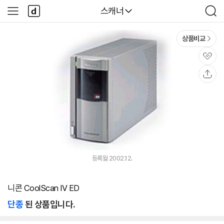
본문 바로가기
다
다나와
스캐너
사
검
나
이
색
와
드
메
메
상품비교
인
뉴
관
심
공
유
등록월 2002.12.
니콘 CoolScan IV ED
단종
된 상품입니다.