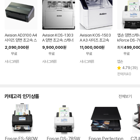
Avision AD3100 A4
Avision KOS-1303
Avision KOS-1503
엡손 양면스캐너
사이즈 양면 초고속 스
A 양면 초고속 스캐너
A A3 사이즈 초고속
kForce DS-
캐너 100ppm/200i
130ppm/260ipm
양면 스캐너 150pp
무선
2,090,000
9,900,000
11,000,000
499,00
원
원
원
최저
pm
m/300ipm
무료
무료
무료
무료
시너그래프
시너그래프
시너그래프
엡손
네이버
네이버
네이버
페이
페이
페이
리
4.79
(
39
)
별
뷰
판매처40
점
수
카테고리 인기상품
전체보기
Epson ES-580W
Epson DS-785W
Epson Perfection
CZU