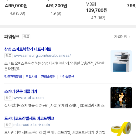
V39II
499,000
원
491,200
원
798
129,780
원
4.9
(508)
4.9
(8)
4.7
(162)
파워링크
가입신청
광고
삼성 스마트복합기 대표사이트
www.samsung.com/sec/business/
광고
스마트 오피스를 완성하는 삼성 디지털 복합기! 업종별 맞춤견적, 간편한
온라인문의
맞춤견적문의
도입사례
관리솔루션
보안솔루션
스캐너 전문 레플리카
www.re-plica.com
광고
실사 컬러텍스처 맵을 갖춘 공간, 사물, 인체의 스캐너, 3D모델링 서비스
도서바코드라벨세트 바코드뱅크
m.barcode-bank.co.kr
광고
도서관 대여 서비스 관리 라벨, 판매 바코드라벨, 바코드프린터기 및 라벨