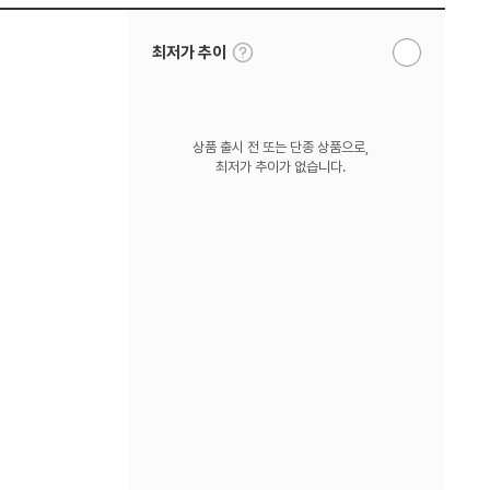
툴
최저가 추이
알
팁
림
보
받
기
기
상품 출시 전 또는 단종 상품으로,
최저가 추이가 없습니다.