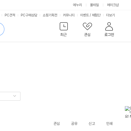
에누리
몰테일
메이크샵
서
PC견적
PC구매상담
쇼핑기획전
커뮤니티
이벤트
/
체험단
더보기
비
검
색
최근
관심
로그인
스
관심
공유
신고
인쇄