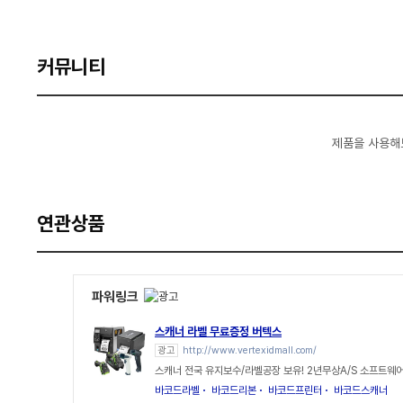
커뮤니티
제품을 사용해
연관상품
파워링크
스캐너 라벨 무료증정 버텍스
광고
http://www.vertexidmall.com/
스캐너 전국 유지보수/라벨공장 보유! 2년무상A/S 소프트
바코드라벨
바코드리본
바코드프린터
바코드스캐너