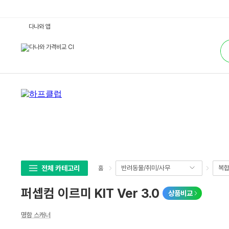
퍼
다나와 앱
셉
컴
통
이
합
르
검
미
색
K
I
T
V
e
r
3.
0
:
다
나
와
가
격
비
전체 카테고리
반려동물/취미/사무
복합
홈
교
퍼셉컴 이르미 KIT Ver 3.0
상품비교
상
명함 스캐너
세
스