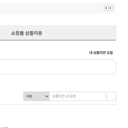
이
다
전
음
보
보
기
기
쇼핑몰 상품리뷰
내 상품의견 모음