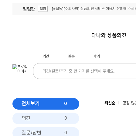
알림판
[※필독][주의사항] 상품의견 서비스 이용시 유의해 주세요
알림
잦은 오류, PC속도 잡자! PC안정화 위해 이건 꼭!
알림
다나와 상품의견
의견
질문
후기
전체보기
최신순
공감 많
0
의견
0
질문/답변
0