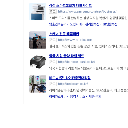
삼성 스마트복합기 대표사이트
광고
https://www.samsung.com/sec/business/
스마트 오피스를 완성하는 삼성 디지털 복합기! 업종별 맞춤견
맞춤견적문의
도입사례
관리솔루션
보안솔루션
스캐너 전문 레플리카
광고
http://www.re-plica.com
실사 컬러텍스처 맵을 갖춘 공간, 사물, 인체의 스캐너, 3D모
약국 시럽 물약 라벨 세트
광고
http://barcode-bank.co.kr/
약국 시럽물약 라벨 세트 약물표기라벨,바코드프린터기 및 라
레드빔(주) 라이카총판대리점
광고
http://redbeam.co.kr/
라이카총판대리점,15년 경력기술진, 3D스캔용역, 최고 성
라이카스캐너
용역 서비스
제품 문의