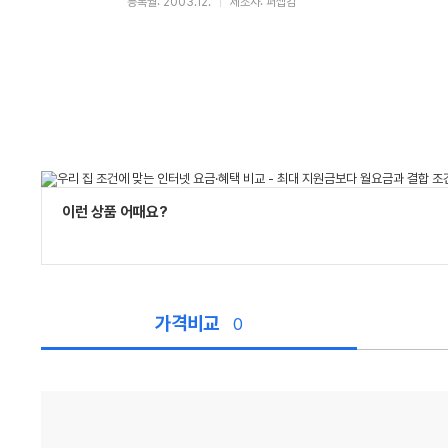
등록월: 2003.12.
제조사: 퍼셉컴
이런 상품 어때요?
가격비교
0
가
격
비
교