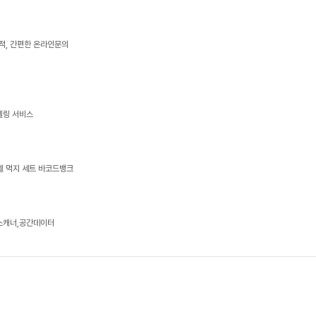
적, 간편한 온라인문의
델링 서비스
벨 먹지 세트 바코드뱅크
능스캐너,공간데이터