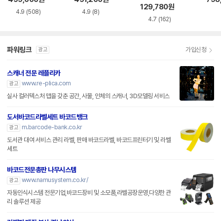
129,780
원
4.9
(508)
4.9
(8)
4.7
(162)
파워링크
가입신청
광고
스캐너 전문 레플리카
www.re-plica.com
광고
실사 컬러텍스처 맵을 갖춘 공간, 사물, 인체의 스캐너, 3D모델링 서비스
도서바코드라벨세트 바코드뱅크
m.barcode-bank.co.kr
광고
도서관 대여 서비스 관리 라벨, 판매 바코드라벨, 바코드프린터기 및 라벨
세트
바코드전문총판 나무시스템
www.namusystem.co.kr/
광고
자동인식시스템 전문기업,바코드장비 및 소모품,라벨공장운영,다양한 관
리 솔루션 제공