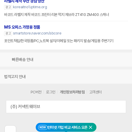
라벨지 제작 부산 경남 양산
koreaitno1.iptime.org
광고
바코드 라벨지 제작 바코드 프린터 리본 먹지 제브라 ZT410 ZM400 스캐너
MS 오피스 가정용 정품
smartstore.naver.com/sbcore
광고
포인트적립/한국정품/PC,노트북 설치/이메일 또는 패키지 발송/게임용 주변기기
빠른배송 안내
법적고지 안내
PC버전
로그인
개인정보처리방침
고객센터
(주) 커넥트웨이브
인터넷 가입 비교 서비스 오픈
NEW
닫기