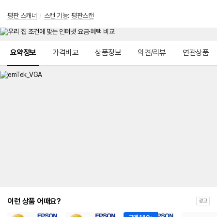
평판 스캐너
/
스캔 기능
:
평판스캔
메뉴 네비게이션
요약정보
가격비교
상품정보
의견/리뷰
연관상품
이런 상품 어때요?
광고