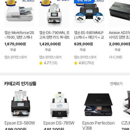
구매 140+
엡손 WorkForce DS
엡손 DS-790WN, 초
엡손 ES-580WMLP
Avision AD3
-7500, 양면 스캐너
고속 양면 카드 북 네트
(스캐너 + 재단기 + 교
사이즈 양면 초
워크 스캐너
체롤러) 패키지 문서
캐너 100ppm/
1,670,000
1,420,000
629,000
2,090,000
원
원
원
고속 양면 북 문서 와이
pm
무료
무료
무료
무료
파이
엡손 온라인스토어
엡손 온라인스토어
엡손 온라인스토어
시너그래프
네
페
리
리
4.77
(
13
)
4.91
(
792
)
별
별
뷰
뷰
점
점
수
수
카테고리 인기상품
전체보기
Epson ES-580W
Epson DS-785W
Epson Perfection
CZU
V39II
499,000
원
491,200
원
798