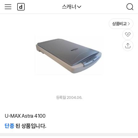
본문 바로가기
다
다나와
스캐너
사
검
나
이
색
와
드
메
메
상품비교
인
뉴
관
심
공
유
등록월 2004.06.
U-MAX Astra 4100
단종
된 상품입니다.