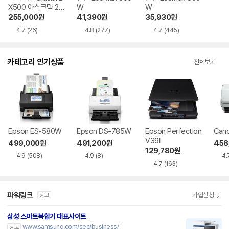
X500 아스크텍 24
W
W
0GB
255,000
원
41,390
원
35,930
원
4.7
(26)
4.8
(277)
4.7
(445)
카테고리 인기상품
전체보기
Epson ES-580W
Epson DS-785W
Epson Perfection
Cano
V39II
499,000
원
491,200
원
458
129,780
원
4.9
(508)
4.9
(8)
4.
4.7
(163)
파워링크
가입신청
광고
삼성 스마트복합기 대표사이트
www.samsung.com/sec/business/
광고