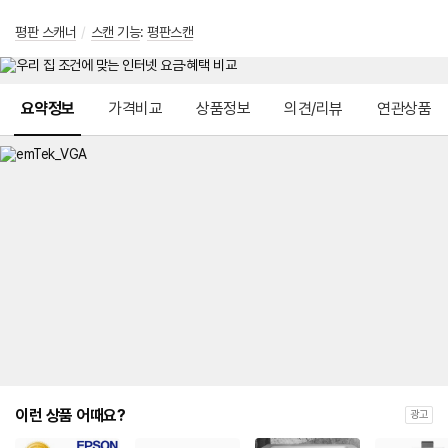
평판 스캐너
/
스캔 기능
:
평판스캔
메뉴 네비게이션
요약정보
가격비교
상품정보
의견/리뷰
연관상품
이런 상품 어때요?
광고