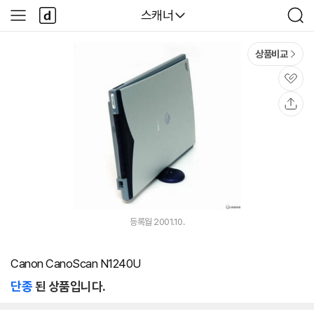
본문 바로가기
다
다나와
스캐너
사
검
나
이
색
와
드
메
메
상품비교
인
뉴
관
심
공
유
등록월 2001.10.
Canon CanoScan N1240U
단종
된 상품입니다.