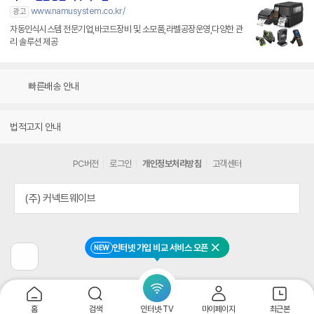
www.namusystem.co.kr/
광고
자동인식시스템 전문기업,바코드장비 및 소모품,라벨공장운영,다양한 관
리 솔루션 제공
빠른배송 안내
법적고지 안내
PC버전
로그인
개인정보처리방침
고객센터
(주) 커넥트웨이브
인터넷 가입 비교 서비스 오픈
NEW
닫기
이
전
페
이
지
홈
검색
인터넷·TV
마이페이지
최근본
로