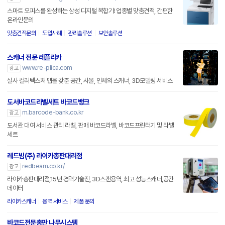
스마트 오피스를 완성하는 삼성 디지털 복합기! 업종별 맞춤견적, 간편한
온라인문의
맞춤견적문의
도입사례
관리솔루션
보안솔루션
스캐너 전문 레플리카
www.re-plica.com
광고
실사 컬러텍스처 맵을 갖춘 공간, 사물, 인체의 스캐너, 3D모델링 서비스
도서바코드라벨세트 바코드뱅크
m.barcode-bank.co.kr
광고
도서관 대여 서비스 관리 라벨, 판매 바코드라벨, 바코드프린터기 및 라벨
세트
레드빔(주) 라이카총판대리점
redbeam.co.kr/
광고
라이카총판대리점,15년 경력기술진, 3D스캔용역, 최고 성능스캐너,공간
데이터
라이카스캐너
용역 서비스
제품 문의
바코드전문총판 나무시스템