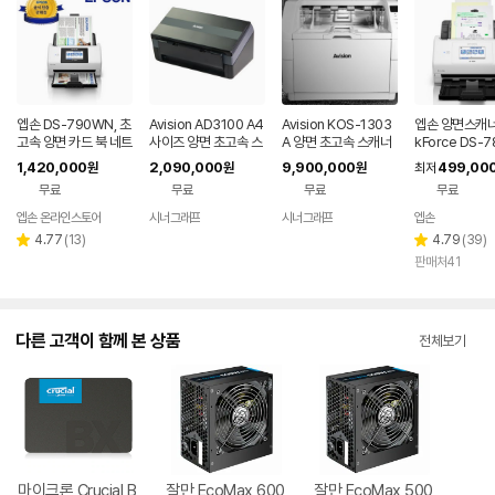
엡손 DS-790WN, 초
Avision AD3100 A4
Avision KOS-1303
엡손 양면스캐너
고속 양면 카드 북 네트
사이즈 양면 초고속 스
A 양면 초고속 스캐너
kForce DS-
워크 스캐너
캐너 100ppm/200i
130ppm/260ipm
무선
1,420,000
2,090,000
9,900,000
499,00
원
원
원
최저
pm
무료
무료
무료
무료
엡손 온라인스토어
시너그래프
시너그래프
엡손
네이버
네이버
페이
페이
리
리
4.77
(
13
)
4.79
(
39
)
별
별
뷰
뷰
판매처41
점
점
수
수
다른 고객이 함께 본 상품
전체보기
마이크론 Crucial B
잘만 EcoMax 600
잘만 EcoMax 500