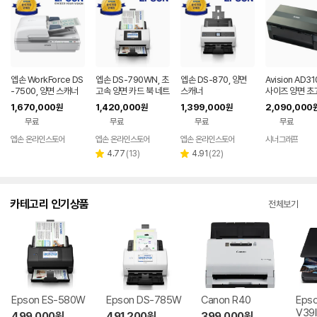
엡손 WorkForce DS
엡손 DS-790WN, 초
엡손 DS-870, 양면
Avision AD3
-7500, 양면 스캐너
고속 양면 카드 북 네트
스캐너
사이즈 양면 초
워크 스캐너
캐너 100ppm/
1,670,000
1,420,000
1,399,000
2,090,000
원
원
원
pm
무료
무료
무료
무료
엡손 온라인스토어
엡손 온라인스토어
엡손 온라인스토어
시너그래프
네
페
리
리
4.77
(
13
)
4.91
(
22
)
별
별
뷰
뷰
점
점
수
수
카테고리 인기상품
전체보기
Epson ES-580W
Epson DS-785W
Canon R40
Epso
V39I
499,000
원
491,200
원
399,000
원