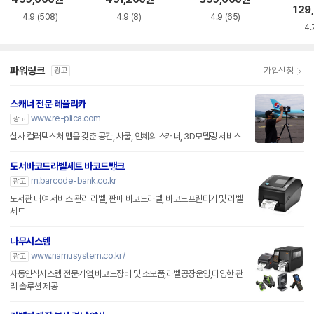
129
4.9
(508)
4.9
(8)
4.9
(65)
4.
파워링크
가입신청
광고
스캐너 전문 레플리카
www.re-plica.com
광고
실사 컬러텍스처 맵을 갖춘 공간, 사물, 인체의 스캐너, 3D모델링 서비스
도서바코드라벨세트 바코드뱅크
m.barcode-bank.co.kr
광고
도서관 대여 서비스 관리 라벨, 판매 바코드라벨, 바코드프린터기 및 라벨
세트
나무시스템
www.namusystem.co.kr/
광고
자동인식시스템 전문기업,바코드장비 및 소모품,라벨공장운영,다양한 관
리 솔루션 제공