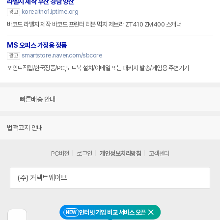
라벨지 제작 부산 경남 양산
koreaitno1.iptime.org
광고
바코드 라벨지 제작 바코드 프린터 리본 먹지 제브라 ZT410 ZM400 스캐너
MS 오피스 가정용 정품
smartstore.naver.com/sbcore
광고
포인트적립/한국정품/PC,노트북 설치/이메일 또는 패키지 발송/게임용 주변기기
빠른배송 안내
법적고지 안내
PC버전
로그인
개인정보처리방침
고객센터
(주) 커넥트웨이브
인터넷 가입 비교 서비스 오픈
NEW
닫기