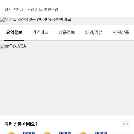
평판 스캐너
/
스캔 기능
:
평판스캔
메뉴 네비게이션
요약정보
가격비교
상품정보
의견/리뷰
연관상품
이런 상품 어때요?
광고