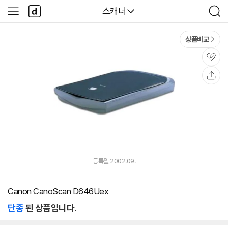
본문 바로가기
다
다나와
스캐너
사
검
나
이
색
와
드
메
메
상품비교
인
뉴
관
심
공
유
등록월 2002.09.
Canon CanoScan D646Uex
단종
된 상품입니다.