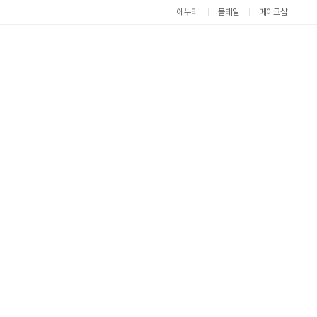
에누리
몰테일
메이크샵
최
근
본
상
품
닫
기