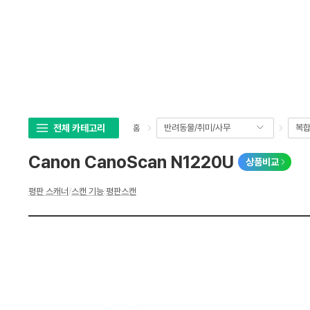
록
비
닫
스
기
전체 카테고리
반려동물/취미/사무
복합
홈
Canon CanoScan N1220U
상품비교
상
평판 스캐너
/
스캔 기능
:
평판스캔
세
스
펙