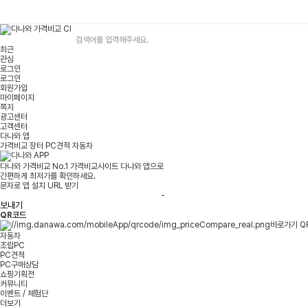
C
a
통
삭
검
n
합
최근
o
제
색
검
관심
n
색
로그인
C
로그인
a
회원가입
n
마이페이지
o
쪽지
S
광고센터
c
고객센터
a
다나와 앱
n
다
가격비교
장터
PC견적
자동차
N
나
1
와
다나와 가격비교
No.1 가격비교사이트 다나와 앱으로
2
앱
간편하게 최저가를 확인하세요.
2
서
문자로 앱 설치 URL 받기
0
비
-
U
스
보내기
:
목
QR코드
다
록
나
다
자동차
와
나
조립PC
가
와
PC견적
격
앱
PC구매상담
비
서
쇼핑기획전
교
비
커뮤니티
스
이벤트
/
체험단
목
서
더보기