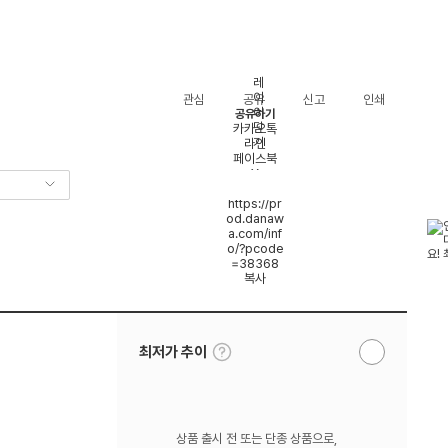
레
이
관심
공유
신고
인쇄
어
공유하기
닫
카카오톡
기
라인
페이스북
X
밴드
https://pr
od.danaw
a.com/inf
o/?pcode
=38368
복사
툴
최저가 추이
알
팁
림
보
받
기
기
상품 출시 전 또는 단종 상품으로,