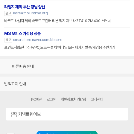
라벨지 제작 부산 경남 양산
koreaitno1.iptime.org
광고
바코드 라벨지 제작 바코드 프린터 리본 먹지 제브라 ZT410 ZM400 스캐너
MS 오피스 가정용 정품
smartstore.naver.com/sbcore
광고
포인트적립/한국정품/PC,노트북 설치/이메일 또는 패키지 발송/게임용 주변기기
빠른배송 안내
법적고지 안내
PC버전
로그인
개인정보처리방침
고객센터
(주) 커넥트웨이브