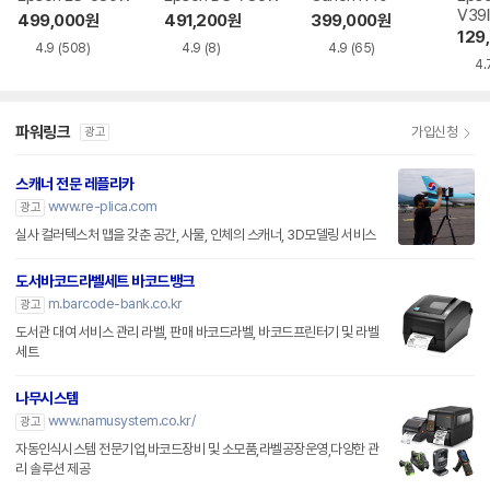
V39I
499,000
원
491,200
원
399,000
원
129
4.9
(508)
4.9
(8)
4.9
(65)
4.
파워링크
가입신청
광고
스캐너 전문 레플리카
www.re-plica.com
광고
실사 컬러텍스처 맵을 갖춘 공간, 사물, 인체의 스캐너, 3D모델링 서비스
도서바코드라벨세트 바코드뱅크
m.barcode-bank.co.kr
광고
도서관 대여 서비스 관리 라벨, 판매 바코드라벨, 바코드프린터기 및 라벨
세트
나무시스템
www.namusystem.co.kr/
광고
자동인식시스템 전문기업,바코드장비 및 소모품,라벨공장운영,다양한 관
리 솔루션 제공