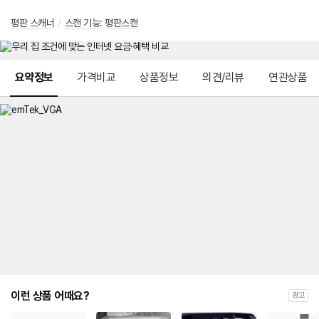
평판 스캐너
/
스캔 기능
:
평판스캔
메뉴 네비게이션
요약정보
가격비교
상품정보
의견/리뷰
연관상품
이런 상품 어때요?
광고