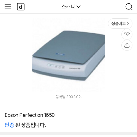
본문 바로가기
다
다나와
스캐너
사
검
나
이
색
와
드
메
메
상품비교
인
뉴
관
심
공
유
등록월 2002.02.
Epson Perfection 1650
단종
된 상품입니다.