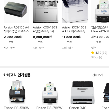
Avision AD3100 A4
Avision KOS-1303
Avision KOS-1503
엡손 양면스캐너
사이즈 양면 초고속 스
A 양면 초고속 스캐너
A A3 사이즈 초고속
kForce DS-
캐너 100ppm/200i
130ppm/260ipm
양면 스캐너 150pp
무선
2,090,000
9,900,000
11,000,000
499,00
원
원
원
최저
pm
m/300ipm
무료
무료
무료
무료
시너그래프
시너그래프
시너그래프
엡손
네이버
네이버
네이버
페이
페이
페이
리
4.79
(
39
)
별
뷰
판매처40
점
수
카테고리 인기상품
전체보기
Epson ES-580W
Epson DS-785W
Canon R40
Epso