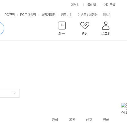
에누리
몰테일
메이크샵
서
PC견적
PC구매상담
쇼핑기획전
커뮤니티
이벤트
/
체험단
더보기
비
검
색
최근
관심
로그인
스
관심
공유
신고
인쇄