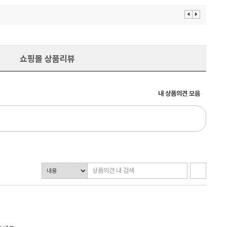
이
다
전
음
보
보
기
기
쇼핑몰 상품리뷰
내 상품의견 모음