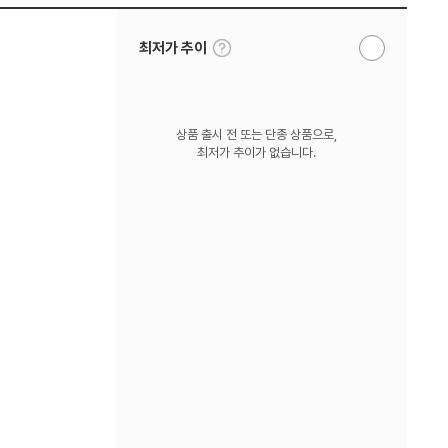
툴
최저가 추이
알
팁
림
보
받
기
기
상품 출시 전 또는 단종 상품으로,
최저가 추이가 없습니다.