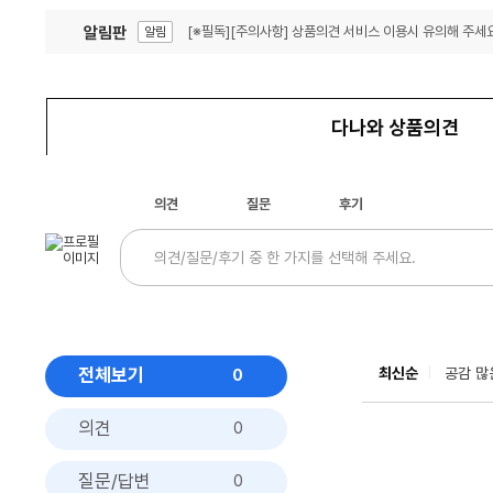
알림판
[※필독][주의사항] 상품의견 서비스 이용시 유의해 주세요
알림
잦은 오류, PC속도 잡자! PC안정화 위해 이건 꼭!
알림
다나와 상품의견
의견
질문
후기
전체보기
최신순
공감 많
0
의견
0
질문/답변
0