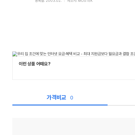
등록월: 2003.02.
제조사: MUSTEK
이런 상품 어때요?
가격비교
0
가
격
비
교