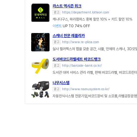
라스트 역시즌 위크
광고
https://department.lotteon.com
캐나다구스, 파라점퍼스 중복 할인 10% + 카드 할인 10%
이벤트
UP TO 74% OFF
스캐너 전문 레플리카
광고
http://www.re-plica.com
실사 컬러텍스처 맵을 갖춘 공간, 사물, 인체의 스캐너, 3D모
도서바코드라벨세트 바코드뱅크
광고
http://barcode-bank.co.kr/
도서관 대여 서비스 관리 라벨, 판매 바코드라벨, 바코드프린터
나무시스템
광고
http://www.namusystem.co.kr/
자동인식시스템 전문기업,바코드장비 및 소모품,라벨공장운영,