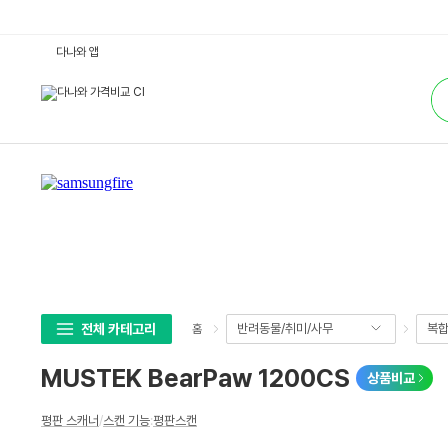
M
다나와 앱
U
S
통
T
합
E
검
K
색
B
e
a
r
P
a
w
1
2
0
0
C
S
:
다
전체 카테고리
반려동물/취미/사무
복합
홈
나
와
가
MUSTEK BearPaw 1200CS
상품비교
격
비
교
상
평판 스캐너
/
스캔 기능
:
평판스캔
세
스