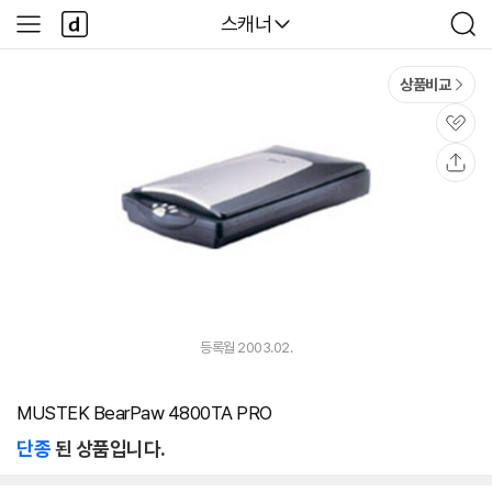
본문 바로가기
다
다나와
스캐너
사
검
나
이
색
와
드
메
메
상품비교
인
뉴
관
심
공
유
등록월 2003.02.
MUSTEK BearPaw 4800TA PRO
단종
된 상품입니다.