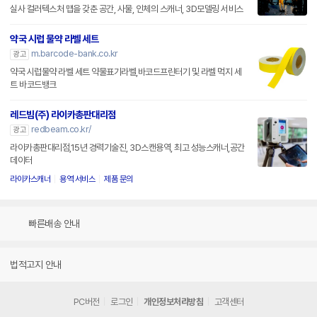
실사 컬러텍스처 맵을 갖춘 공간, 사물, 인체의 스캐너, 3D모델링 서비스
약국 시럽 물약 라벨 세트
m.barcode-bank.co.kr
광고
약국 시럽물약 라벨 세트 약물표기라벨,바코드프린터기 및 라벨 먹지 세
트 바코드뱅크
레드빔(주) 라이카총판대리점
redbeam.co.kr/
광고
라이카총판대리점,15년 경력기술진, 3D스캔용역, 최고 성능스캐너,공간
데이터
라이카스캐너
용역 서비스
제품 문의
빠른배송 안내
법적고지 안내
PC버전
로그인
개인정보처리방침
고객센터