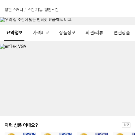
평판 스캐너
/
스캔 기능
:
평판스캔
메뉴 네비게이션
요약정보
가격비교
상품정보
의견/리뷰
연관상품
이런 상품 어때요?
광고