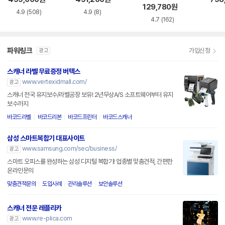
129,780
원
4.9
(508)
4.9
(8)
4.7
(162)
파워링크
가입신청
광고
스캐너 라벨 무료증정 버텍스
www.vertexidmall.com/
광고
스캐너 전국 유지보수/라벨공장 보유! 2년무상A/S 소프트웨어부터 유지
보수까지
바코드라벨
바코드리본
바코드프린터
바코드스캐너
삼성 스마트복합기 대표사이트
www.samsung.com/sec/business/
광고
스마트 오피스를 완성하는 삼성 디지털 복합기! 업종별 맞춤견적, 간편한
온라인문의
맞춤견적문의
도입사례
관리솔루션
보안솔루션
스캐너 전문 레플리카
www.re-plica.com
광고