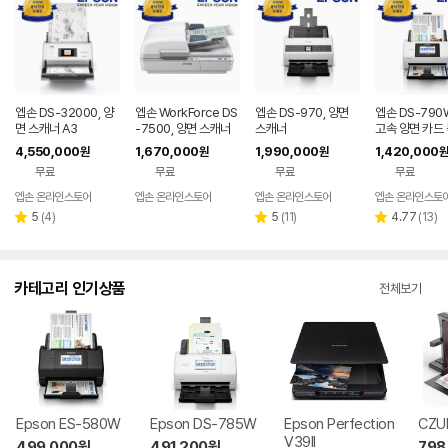
엡손 DS-32000, 양
엡손 WorkForce DS
엡손 DS-970, 양면
엡손 DS-790
면 스캐너 A3
-7500, 양면 스캐너
스캐너
고속 양면 카드 
워크 스캐너
4,550,000
1,670,000
1,990,000
1,420,000
원
원
원
원
무료
무료
무료
무료
엡손 온라인스토어
엡손 온라인스토어
엡손 온라인스토어
엡손 온라인스토
리
리
리
5
(
4
)
5
(
11
)
4.77
(
13
)
별
별
별
뷰
뷰
뷰
점
점
점
수
수
수
카테고리 인기상품
전체보기
Epson ES-580W
Epson DS-785W
Epson Perfection
CZU
V39II
499,000
원
491,200
원
798