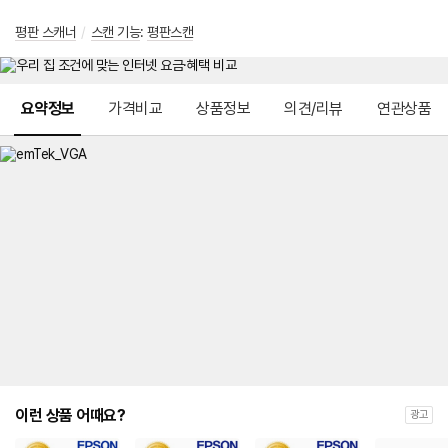
평판 스캐너
/
스캔 기능
:
평판스캔
메뉴 네비게이션
요약정보
가격비교
상품정보
의견/리뷰
연관상품
이런 상품 어때요?
광고