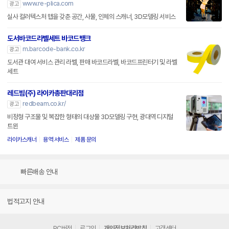
www.re-plica.com
광고
실사 컬러텍스처 맵을 갖춘 공간, 사물, 인체의 스캐너, 3D모델링 서비스
도서바코드라벨세트 바코드뱅크
m.barcode-bank.co.kr
광고
도서관 대여 서비스 관리 라벨, 판매 바코드라벨, 바코드프린터기 및 라벨
세트
레드빔(주) 라이카총판대리점
redbeam.co.kr/
광고
비정형 구조물 및 복잡한 형태의 대상물 3D모델링 구현, 광대역 디지털
트윈
라이카스캐너
용역 서비스
제품 문의
빠른배송 안내
법적고지 안내
PC버전
로그인
개인정보처리방침
고객센터