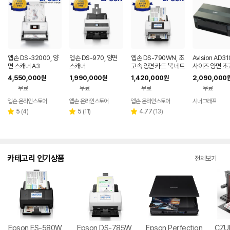
엡손 DS-32000, 양
엡손 DS-970, 양면
엡손 DS-790WN, 초
Avision AD3
면 스캐너 A3
스캐너
고속 양면 카드 북 네트
사이즈 양면 초
워크 스캐너
캐너 100ppm/
4,550,000
1,990,000
1,420,000
2,090,000
원
원
원
pm
무료
무료
무료
무료
엡손 온라인스토어
엡손 온라인스토어
엡손 온라인스토어
시너그래프
네
페
리
리
리
5
(
4
)
5
(
11
)
4.77
(
13
)
별
별
별
뷰
뷰
뷰
점
점
점
수
수
수
카테고리 인기상품
전체보기
Epson ES-580W
Epson DS-785W
Epson Perfection
CZU