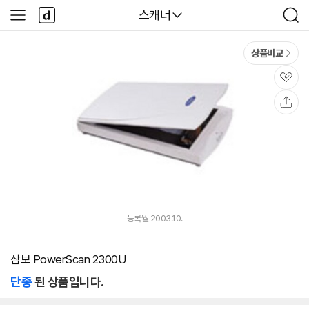
본문 바로가기
다
다나와
스캐너
사
검
나
이
색
와
드
메
메
상품비교
인
뉴
관
심
공
유
등록월 2003.10.
삼보 PowerScan 2300U
단종
된 상품입니다.