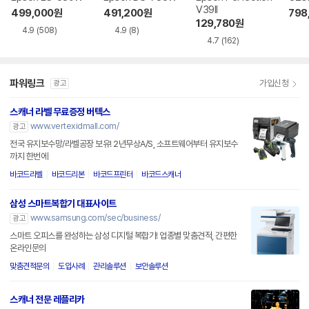
V39II
499,000
원
491,200
원
798
129,780
원
4.9
(508)
4.9
(8)
4.7
(162)
파워링크
가입신청
광고
스캐너 라벨 무료증정 버텍스
www.vertexidmall.com/
광고
전국 유지보수망/라벨공장 보유! 2년무상A/S, 소프트웨어부터 유지보수
까지 한번에
바코드라벨
바코드리본
바코드프린터
바코드스캐너
삼성 스마트복합기 대표사이트
www.samsung.com/sec/business/
광고
스마트 오피스를 완성하는 삼성 디지털 복합기! 업종별 맞춤견적, 간편한
온라인문의
맞춤견적문의
도입사례
관리솔루션
보안솔루션
스캐너 전문 레플리카