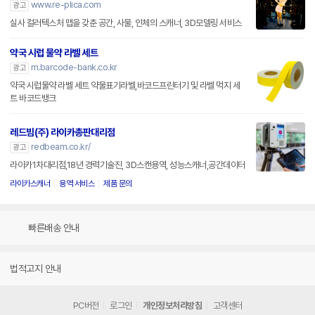
www.re-plica.com
광고
실사 컬러텍스처 맵을 갖춘 공간, 사물, 인체의 스캐너, 3D모델링 서비스
약국 시럽 물약 라벨 세트
m.barcode-bank.co.kr
광고
약국 시럽물약 라벨 세트 약물표기라벨,바코드프린터기 및 라벨 먹지 세
트 바코드뱅크
레드빔(주) 라이카총판대리점
redbeam.co.kr/
광고
라이카1차대리점,18년 경력기술진, 3D스캔용역, 성능스캐너,공간데이터
라이카스캐너
용역 서비스
제품 문의
빠른배송 안내
법적고지 안내
PC버전
로그인
개인정보처리방침
고객센터