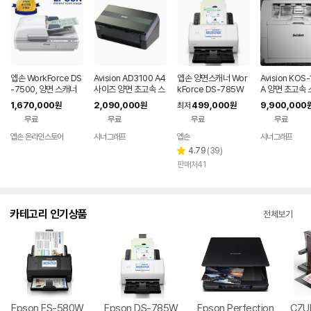
엡손 WorkForce DS
Avision AD3100 A4
엡손 양면스캐너 Wor
Avision KOS
-7500, 양면 스캐너
사이즈 양면 초고속 스
kForce DS-785W
A 양면 초고속
캐너 100ppm/200i
무선
130ppm/260
1,670,000
2,090,000
499,000
9,900,000
원
원
최저
원
pm
무료
무료
무료
무료
엡손 온라인스토어
시너그래프
엡손
시너그래프
네이버
네
페이
페
리
4.79
(
39
)
별
뷰
판매처41
점
수
카테고리 인기상품
전체보기
Epson ES-580W
Epson DS-785W
Epson Perfection
CZU