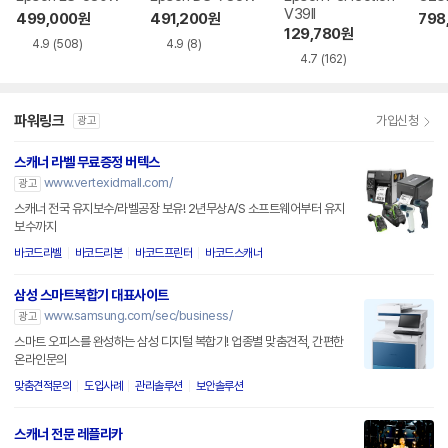
V39II
499,000
원
491,200
원
798
129,780
원
4.9
(508)
4.9
(8)
4.7
(162)
파워링크
가입신청
광고
스캐너 라벨 무료증정 버텍스
www.vertexidmall.com/
광고
스캐너 전국 유지보수/라벨공장 보유! 2년무상A/S 소프트웨어부터 유지
보수까지
바코드라벨
바코드리본
바코드프린터
바코드스캐너
삼성 스마트복합기 대표사이트
www.samsung.com/sec/business/
광고
스마트 오피스를 완성하는 삼성 디지털 복합기! 업종별 맞춤견적, 간편한
온라인문의
맞춤견적문의
도입사례
관리솔루션
보안솔루션
스캐너 전문 레플리카