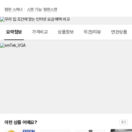
평판 스캐너
/
스캔 기능
:
평판스캔
메뉴 네비게이션
요약정보
가격비교
상품정보
의견/리뷰
연관상품
이런 상품 어때요?
광고