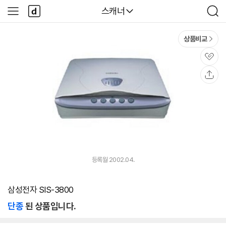
본문 바로가기
다
다나와
스캐너
사
검
나
이
색
와
드
메
메
상품비교
인
뉴
관
심
공
유
등록월 2002.04.
삼성전자 SIS-3800
단종
된 상품입니다.