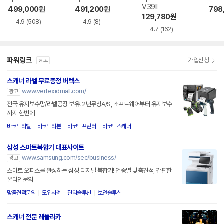
V39II
499,000
원
491,200
원
798
129,780
원
4.9
(508)
4.9
(8)
4.7
(162)
파워링크
가입신청
광고
스캐너 라벨 무료증정 버텍스
www.vertexidmall.com/
광고
전국 유지보수망/라벨공장 보유! 2년무상A/S, 소프트웨어부터 유지보수
까지 한번에
바코드라벨
바코드리본
바코드프린터
바코드스캐너
삼성 스마트복합기 대표사이트
www.samsung.com/sec/business/
광고
스마트 오피스를 완성하는 삼성 디지털 복합기! 업종별 맞춤견적, 간편한
온라인문의
맞춤견적문의
도입사례
관리솔루션
보안솔루션
스캐너 전문 레플리카