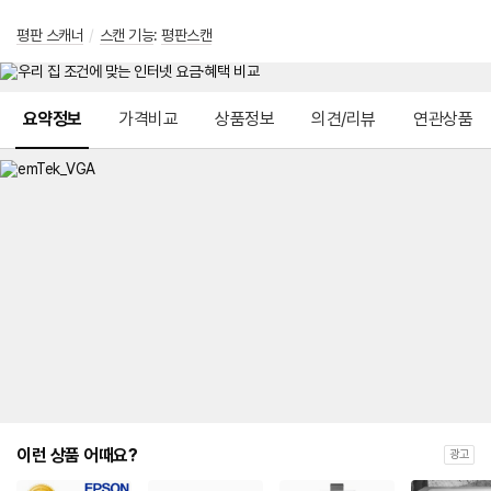
평판 스캐너
/
스캔 기능
:
평판스캔
메뉴 네비게이션
요약정보
가격비교
상품정보
의견/리뷰
연관상품
이런 상품 어때요?
광고