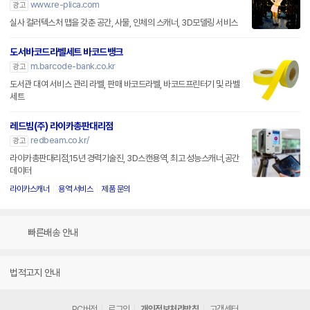
www.re-plica.com
광고
실사 컬러텍스처 맵을 갖춘 공간, 사물, 인체의 스캐너, 3D모델링 서비스
도서바코드라벨세트 바코드뱅크
m.barcode-bank.co.kr
광고
도서관 대여 서비스 관리 라벨, 판매 바코드라벨, 바코드프린터기 및 라벨
세트
레드빔(주) 라이카총판대리점
redbeam.co.kr/
광고
라이카총판대리점,15년 경력기술진, 3D스캔용역, 최고 성능스캐너,공간
데이터
라이카스캐너
용역 서비스
제품 문의
빠른배송 안내
법적고지 안내
PC버전
로그인
개인정보처리방침
고객센터