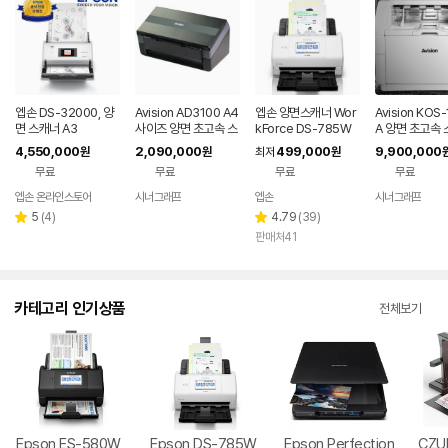
엡손 DS-32000, 양
Avision AD3100 A4
엡손 양면스캐너 Wor
Avision KOS
면 스캐너 A3
사이즈 양면 초고속 스
kForce DS-785W
A 양면 초고속
캐너 100ppm/200i
무선
130ppm/260
4,550,000
2,090,000
499,000
9,900,000
원
원
최저
원
pm
무료
무료
무료
무료
엡손 온라인스토어
시너그래프
엡손
시너그래프
네이버
네
페이
페
리
리
5
(
4
)
4.79
(
39
)
별
별
뷰
뷰
판매처41
점
점
수
수
카테고리 인기상품
전체보기
Epson ES-580W
Epson DS-785W
Epson Perfection
CZU