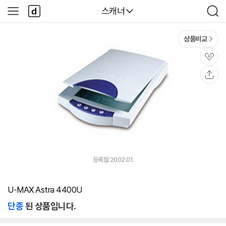
본문 바로가기
다
다나와
스캐너
사
검
나
이
색
와
드
메
메
상품비교
인
뉴
관
심
공
유
등록월 2002.01.
U-MAX Astra 4400U
단종
된 상품입니다.