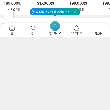
CI-e
189,000
원
315,000
원
199,000
원
199
4.8
(248)
5.0
(10)
4.9
(38)
4.
인터넷 가입 비교 서비스 오픈
NEW
닫기
이
전
페
파워링크
가입신청
광고
이
지
홈
검색
인터넷·TV
마이페이지
최근본
로
한컴오피스 2024 가정용
이
smartstore.naver.com/sbcore
광고
동
포인트적립/PC,노트북 설치/이메일 또는 MLP 또는 USB 발송/게임용 주변기기
해외여행 할인받고 싶다면?
m.unionpayintl.com/kr/
광고
카드사 즉시 할인부터 해외 가맹점 할인까지 유니온페이만의 특별한 혜택을 만나보세요
온라인상품권 전문판매몰
choipin.co.kr/
광고
문상,컬쳐,틴캐시,구글기프트,스벅등/신용,체크,법인카드,휴대폰결제 구
입가능한상품권
카드은 쿵기프트
koonggift.com/