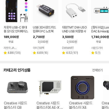
자웃자 USB-C 휴대
USB 3D사운드카드
대원TMT DW-USO
[정식수입] Luxs
용 오디오 인터페이스
컴퓨터 PC 노트북
UND USB 외장형 사
DAC & Head
운드카드 컴퓨터 노트
Amplifier
189,000
2,700
3,500
1,740,000
원
원
원
원
북 맥북 내장 사운드 고
무료
3,000원
2,500원
무료
장 라즈베리파이3 플
레이스테이션4 플스4
자웃자 JAUTJA
마이크로텍
DWMART
사운드기어
네이버
PS4 플포 플4 소리 오
페이
리
리
리
리
4.86
(
136
)
4.69
(
16
)
4.52
(
101
)
5
(
1
)
별
별
별
별
디오
뷰
뷰
뷰
뷰
점
점
점
점
수
수
수
수
카테고리 인기상품
전체보기
Creative 사운드
Creative 사운드
Creative 사운드
Cre
블라스터 G8
블라스터X AE-X P
블라스터 X4
블라