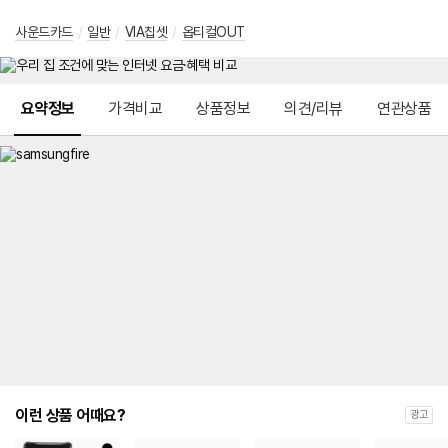
사운드카드
/
일반
/
VIA칩셋
/
옵티컬OUT
메뉴 네비게이션
요약정보
가격비교
상품정보
의견/리뷰
연관상품
이런 상품 어때요?
광고