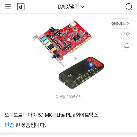
본문 바로가기
다
다나와
DAC/앰프
사
검
나
이
색
와
드
메
메
상품비교
인
뉴
관
심
공
유
등록월 2005.06.
오디오트랙 마야 5.1 MK-II Lite Plus 화이트박스
단종
된 상품입니다.