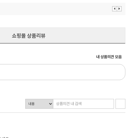
이
다
전
음
보
보
기
기
쇼핑몰 상품리뷰
내 상품의견 모음