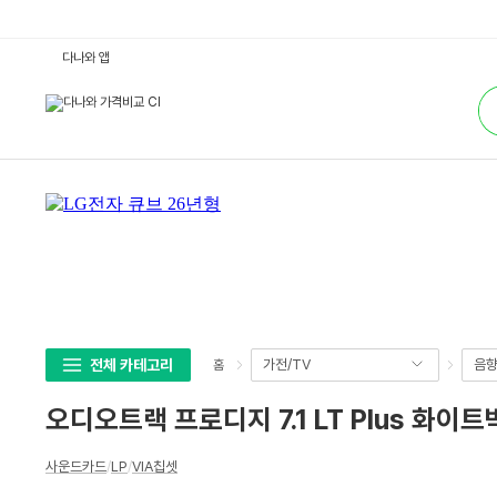
오
다나와 앱
디
오
통
트
합
랙
검
프
색
로
디
지
7.
1
L
T
P
l
u
s
화
이
트
박
전체 카테고리
가전/TV
음
홈
스
:
다
오디오트랙 프로디지 7.1 LT Plus 화이
나
와
가
상
격
사운드카드
/
LP
/
VIA칩셋
세
비
교
스