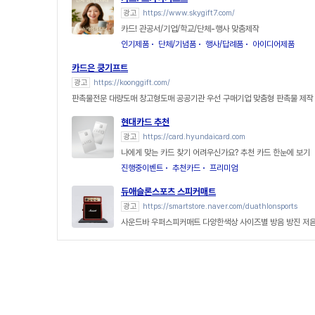
광고
https://www.skygift7.com/
카드! 관공서/기업/학교/단체-행사 맞춤제작
인기제품
단체/기념품
행사/답례품
아이디어제품
카드은 쿵기프트
광고
https://koonggift.com/
판촉물전문 대량도매 창고형도매 공공기관 우선 구매기업 맞춤형 판촉물 제작
현대카드 추천
광고
https://card.hyundaicard.com
나에게 맞는 카드 찾기 어려우신가요? 추천 카드 한눈에 보기
진행중이벤트
추천카드
프리미엄
듀애슬론스포츠 스피커매트
광고
https://smartstore.naver.com/duathlonsports
사운드바 우퍼스피커매트 다양한색상 사이즈별 방음 방진 저