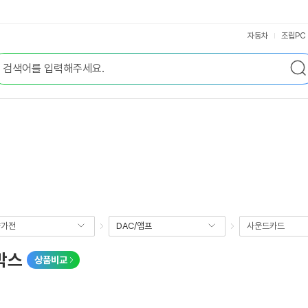
자동차
조립PC
향가전
DAC/앰프
사운드카드
트박스
상품비교