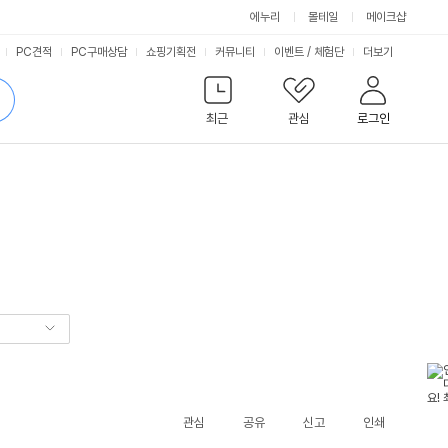
에누리
몰테일
메이크샵
서
PC견적
PC구매상담
쇼핑기획전
커뮤니티
이벤트
/
체험단
더보기
비
검
색
최근
관심
로그인
스
관심
공유
신고
인쇄