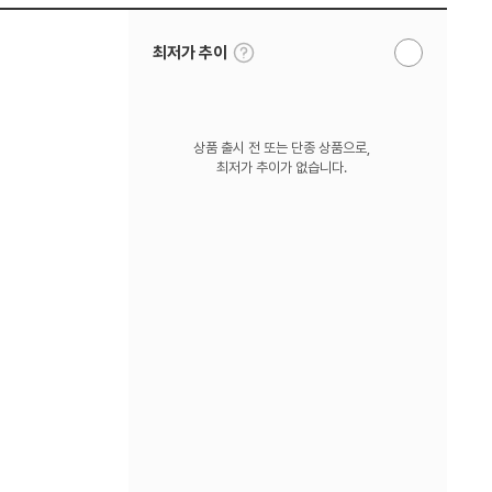
툴
최저가 추이
알
팁
림
보
받
기
기
상품 출시 전 또는 단종 상품으로,
최저가 추이가 없습니다.