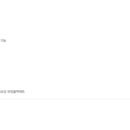
 가능
음보강 부밍블럭매트