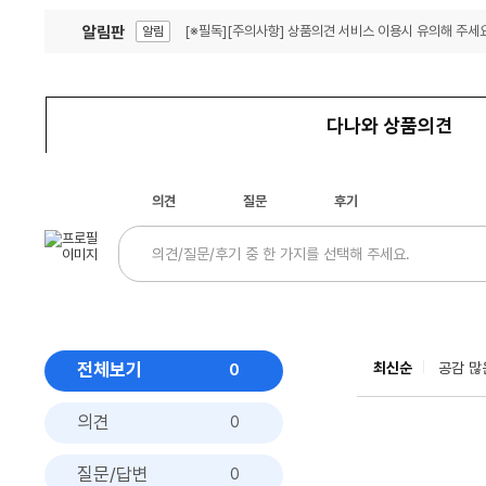
알림판
[※필독][주의사항] 상품의견 서비스 이용시 유의해 주세요
알림
잦은 오류, PC속도 잡자! PC안정화 위해 이건 꼭!
알림
다나와 상품의견
의견
질문
후기
전체보기
최신순
공감 많
0
의견
0
질문/답변
0