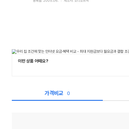
등록월: 2005.06.
제조사: 오디오트랙
이런 상품 어때요?
가격비교
0
가
격
비
교