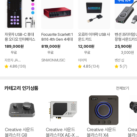
구매 10+
자웃자 USB-C 휴대
Focusrite Scarlett 1
오로라 이어락 USB 사
벤션 프리미엄 U
용 오디오 인터페이스
8i16 4th Gen 4세대
운드 카드
장형 사운드카드 
오디오인터페이스
CDRBF
189,000
819,000
12,000
25,900
원
원
원
원
무료
무료
무료
3,000원
자웃자 JAUTJA
SINWONMUSIC
이어락
벤션 샵
네이버
페이
리
리
리
4.86
(
136
)
4.85
(
134
)
5
(
7
)
별
별
별
뷰
뷰
뷰
점
점
점
수
수
수
카테고리 인기상품
전체보기
Creative 사운드
Creative 사운드
Creative 사운드
Cre
블라스터 G8
블라스터X AE-X P
블라스터 X4
블라