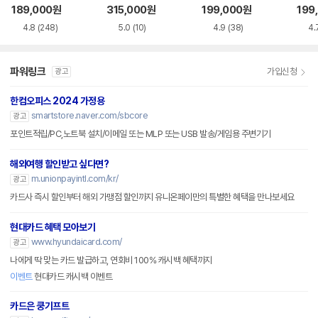
CI-e
189,000
원
315,000
원
199,000
원
199
4.8
(248)
5.0
(10)
4.9
(38)
4.
파워링크
가입신청
광고
한컴오피스 2024 가정용
smartstore.naver.com/sbcore
광고
포인트적립/PC,노트북 설치/이메일 또는 MLP 또는 USB 발송/게임용 주변기기
해외여행 할인받고 싶다면?
m.unionpayintl.com/kr/
광고
카드사 즉시 할인부터 해외 가맹점 할인까지 유니온페이만의 특별한 혜택을 만나보세요
현대카드 혜택 모아보기
www.hyundaicard.com/
광고
나에게 딱 맞는 카드 발급하고, 연회비 100% 캐시백 혜택까지
이벤트
현대카드 캐시백 이벤트
카드은 쿵기프트