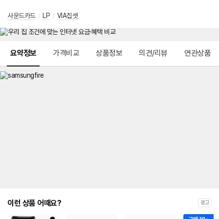
사운드카드
/
LP
/
VIA칩셋
메뉴 네비게이션
요약정보
가격비교
상품정보
의견/리뷰
연관상품
이런 상품 어때요?
광고