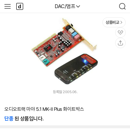
본문 바로가기
다
다나와
DAC/앰프
사
검
나
이
색
와
드
메
메
상품비교
인
뉴
관
심
공
유
등록월 2005.06.
오디오트랙 마야 5.1 MK-II Plus 화이트박스
단종
된 상품입니다.