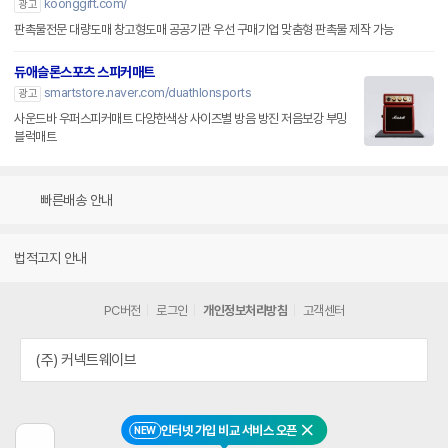
koonggift.com/
광고
판촉물전문 대량도매 창고형도매 공공기관 우선 구매기업 맞춤형 판촉물 제작 가능
듀애슬론스포츠 스피커매트
smartstore.naver.com/duathlonsports
광고
사운드바 우퍼스피커매트 다양한색상 사이즈별 방음 방진 저음보강 부밍
블럭매트
빠른배송 안내
법적고지 안내
PC버전
로그인
개인정보처리방침
고객센터
(주) 커넥트웨이브
인터넷 가입 비교 서비스 오픈
NEW
닫기