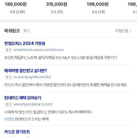
CI-e
189,000
원
315,000
원
199,000
원
199
4.8
(248)
5.0
(10)
4.9
(38)
4.
파워링크
가입신청
광고
한컴오피스 2024 가정용
smartstore.naver.com/sbcore
광고
포인트적립/PC,노트북 설치/이메일 또는 MLP 또는 USB 발송/게임용 주변기기
해외여행 할인받고 싶다면?
m.unionpayintl.com/kr/
광고
카드사 즉시 할인부터 해외 가맹점 할인까지 유니온페이만의 특별한 혜택을 만나보세요
현대카드 혜택 모아보기
www.hyundaicard.com/
광고
나에게 딱 맞는 카드 발급하고, 연회비 100% 캐시백 혜택까지
이벤트
현대카드가 드리는 혜택
카드은 쿵기프트