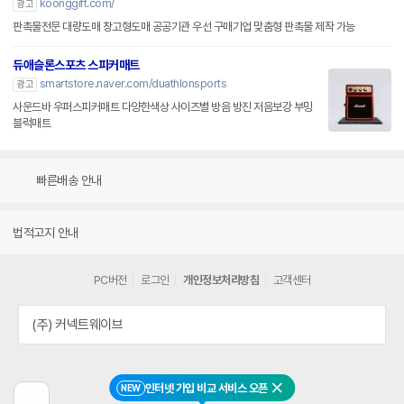
koonggift.com/
광고
판촉물전문 대량도매 창고형도매 공공기관 우선 구매기업 맞춤형 판촉물 제작 가능
듀애슬론스포츠 스피커매트
smartstore.naver.com/duathlonsports
광고
사운드바 우퍼스피커매트 다양한색상 사이즈별 방음 방진 저음보강 부밍
블럭매트
빠른배송 안내
법적고지 안내
PC버전
로그인
개인정보처리방침
고객센터
(주) 커넥트웨이브
인터넷 가입 비교 서비스 오픈
NEW
닫기