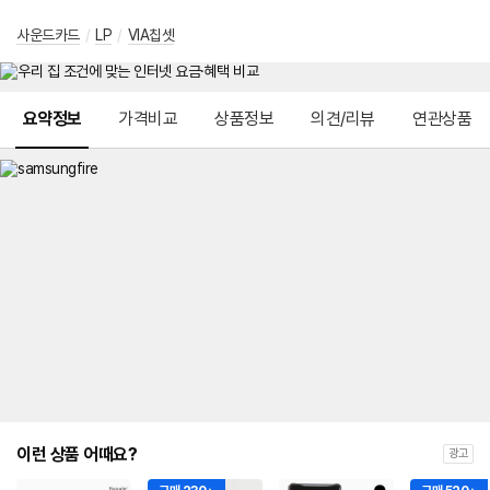
사운드카드
/
LP
/
VIA칩셋
메뉴 네비게이션
요약정보
가격비교
상품정보
의견/리뷰
연관상품
이런 상품 어때요?
광고