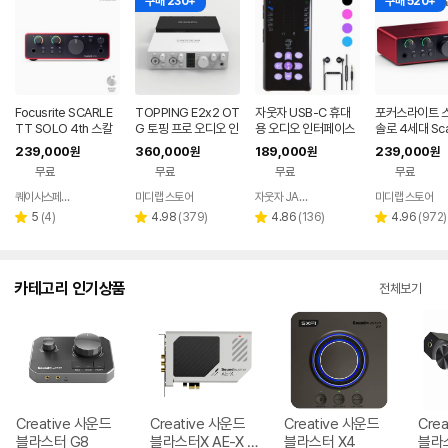
구매 230+
구매 520+
Focusrite SCARLE
TOPPING E2x2 OT
자웃자 USB-C 휴대
포커스라이트 
TT SOLO 4th 스칼
G 토핑 프로 오디오 인
용 오디오 인터페이스
솔로 4세대 Scar
렛 솔로 4세대 오디오
터페이스 오인페 홈레
Solo 오디오
239,000
360,000
189,000
239,000
원
원
원
원
인터페이스
코딩 정품
스 홈레코딩 오
무료
무료
무료
무료
퀘이사스페이스
미디랩 스토어
자웃자 JAUTJA
미디랩 스토어
네이버
네이버
페이
페이
리
리
리
리
5
(
4
)
4.98
(
379
)
4.86
(
136
)
4.96
(
972
)
별
별
별
별
뷰
뷰
뷰
뷰
점
점
점
점
수
수
수
수
카테고리 인기상품
전체보기
Creative 사운드
Creative 사운드
Creative 사운드
Cre
블라스터 G8
블라스터X AE-X P
블라스터 X4
블라