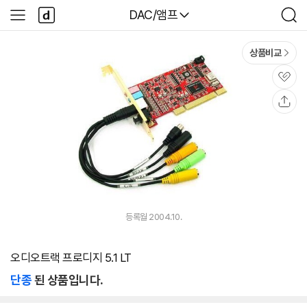
본문 바로가기
다
다나와
DAC/앰프
사
검
나
이
색
와
드
메
메
상품비교
인
뉴
관
심
공
유
등록월 2004.10.
오디오트랙 프로디지 5.1 LT
단종
된 상품입니다.