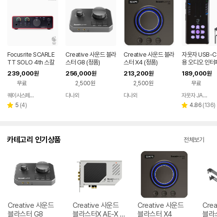
Focusrite SCARLE
Creative 사운드 블라
Creative 사운드 블라
자웃자 USB-C
TT SOLO 4th 스칼
스터 G8 (정품)
스터 X4 (정품)
용 오디오 인터
렛 솔로 4세대 오디오
239,000
256,000
213,200
189,000
원
원
원
원
인터페이스
무료
2,500원
2,500원
무료
퀘이사스페이스
다나와
다나와
자웃자 JAUTJA
네이버
네이버
네이버
페이
페이
페이
리
리
5
(
4
)
4.86
(
136
)
별
별
뷰
뷰
점
점
수
수
카테고리 인기상품
전체보기
Creative 사운드
Creative 사운드
Creative 사운드
Cre
블라스터 G8
블라스터X AE-X P
블라스터 X4
블라스