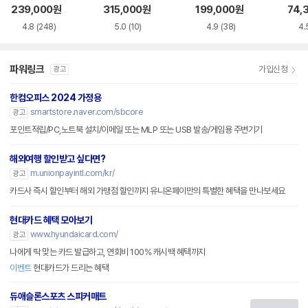
CI-e
FX
239,000
원
315,000
원
199,000
원
74,
4.8
(248)
5.0
(10)
4.9
(38)
4.
파워링크
가입신청
광고
한컴오피스 2024 가정용
smartstore.naver.com/sbcore
광고
포인트적립/PC,노트북 설치/이메일 또는 MLP 또는 USB 발송/게임용 주변기기
해외여행 할인받고 싶다면?
m.unionpayintl.com/kr/
광고
카드사 즉시 할인부터 해외 가맹점 할인까지 유니온페이만의 특별한 혜택을 만나보세요
현대카드 혜택 모아보기
www.hyundaicard.com/
광고
나에게 딱 맞는 카드 발급하고, 연회비 100% 캐시백 혜택까지
이벤트
현대카드가 드리는 혜택
듀애슬론스포츠 스피커매트