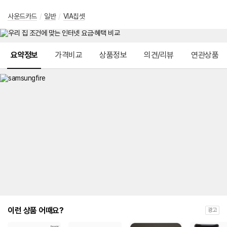
사운드카드
/
일반
/
VIA칩셋
메뉴 네비게이션
요약정보
가격비교
상품정보
의견/리뷰
연관상품
이런 상품 어때요?
광고