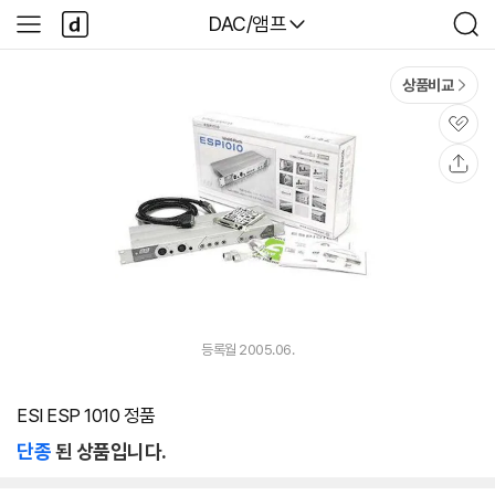
본문 바로가기
다
다나와
DAC/앰프
사
검
나
이
색
와
드
메
메
상품비교
인
뉴
관
심
공
유
등록월 2005.06.
ESI ESP 1010 정품
단종
된 상품입니다.