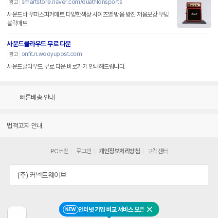
smartstore.naver.com/duathlonsports
광고
사운드바 우퍼스피커매트 다양한색상 사이즈별 방음 방진 저음보강 부밍
블럭매트
사운드클라우드 무료 다운
onfit.n.wooyupost.com
광고
사운드클라우드 무료 다운 바로가기 안내해드립니다.
빠른배송 안내
법적고지 안내
PC버전
로그인
개인정보처리방침
고객센터
(주) 커넥트웨이브
인터넷 가입 비교 서비스 오픈
NEW
닫기